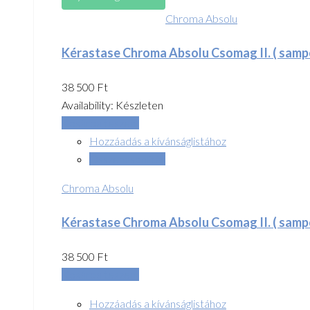
Chroma Absolu
Kérastase Chroma Absolu Csomag II. ( samp
38 500
Ft
Availability:
Készleten
Kosárba teszem
Hozzáadás a kívánságlistához
Összehasonlítás
Chroma Absolu
Kérastase Chroma Absolu Csomag II. ( samp
38 500
Ft
Kosárba teszem
Hozzáadás a kívánságlistához