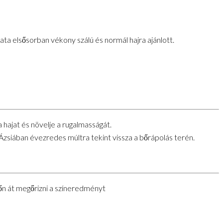
ata elsősorban vékony szálú és normál hajra ajánlott.
 hajat és növelje a rugalmasságát.
zsiában évezredes múltra tekint vissza a bőrápolás terén.
őn át megőrizni a színeredményt