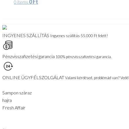
0
Ft
0 items
INGYENES SZÁLLÍTÁS
Ingyenes szállítás 55.000 Ft felett!
Pénzvisszafizetési garancia
100% pénzvisszafizetési garancia.
ONLINE ÜGYFÉLSZOLGÁLAT
Valami kérdésed, problémád van? Vedd f
Sampon száraz
hajra
Fresh Affair