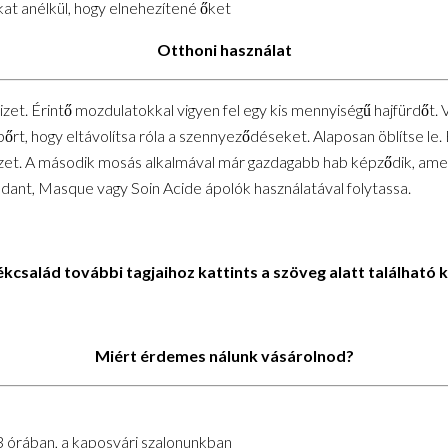
kat anélkül, hogy elnehezítené őket
Otthoni használat
 vizet. Érintő mozdulatokkal vigyen fel egy kis mennyiségű hajfürdőt
ejbőrt, hogy eltávolítsa róla a szennyeződéseket. Alaposan öblítse le
zet. A második mosás alkalmával már gazdagabb hab képződik, amely 
ndant, Masque vagy Soin Acide ápolók használatával folytassa.
család további tagjaihoz kattints a szöveg alatt található 
Miért érdemes nálunk vásárolnod?
3 órában, a kaposvári szalonunkban