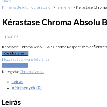
Share
K Hair & Beauty Fodrászszalon
>
Termékek
>
Kérastase Chroma 
Kérastase Chroma Absolu B
11 000
Ft
Kérastase Chroma Absolu Bain Chroma Respect színvédő hidrat
Kosárba teszem
Hozzáadás a kívánságlistához
Összehasonlítás
Kategória:
Chroma Absolu
Leírás
Vélemények (0)
Leírás