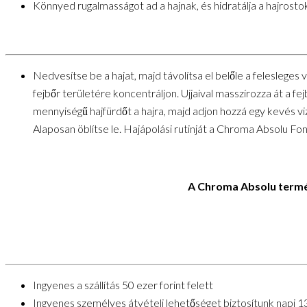
Könnyed rugalmasságot ad a hajnak, és hidratálja a hajrosto
Nedvesítse be a hajat, majd távolítsa el belőle a felesleges
fejbőr területére koncentráljon. Ujjaival masszírozza át a f
mennyiségű hajfürdőt a hajra, majd adjon hozzá egy kevés vi
Alaposan öblítse le. Hajápolási rutinját a Chroma Absolu Fo
A Chroma Absolu termék
Ingyenes a szállítás 50 ezer forint felett
Ingyenes személyes átvételi lehetőséget biztosítunk napi 1