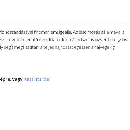
. Víz hozzáadásával finoman emulgeálja. Az első mosás alkalmával a
. Ezt követően érintő mozdulatokkal másodszor is vigyen fel egy kis
segít megtisztítani a teljes hajhosszt egészen a hajvégekig.
képre, vagy
Kattints ide!