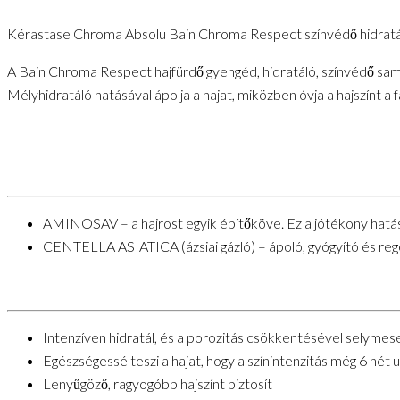
Kérastase Chroma Absolu Bain Chroma Respect színvédő hidrat
A Bain Chroma Respect hajfürdő gyengéd, hidratáló, színvédő sampo
Mélyhidratáló hatásával ápolja a hajat, miközben óvja a hajszínt a f
AMINOSAV – a hajrost egyik építőköve. Ez a jótékony hatású 
CENTELLA ASIATICA (ázsiai gázló) – ápoló, gyógyító és rege
Intenzíven hidratál, és a porozitás csökkentésével selymes
Egészségessé teszi a hajat, hogy a színintenzitás még 6 hét 
Lenyűgöző, ragyogóbb hajszínt biztosít