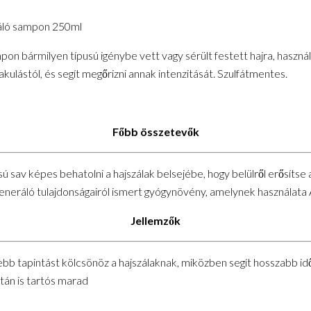
áló sampon 250ml
n bármilyen típusú igénybe vett vagy sérült festett hajra, használ
akulástól, és segít megőrizni annak intenzitását. Szulfátmentes.
Főbb összetevők
sav képes behatolni a hajszálak belsejébe, hogy belülről erősítse a
neráló tulajdonságairól ismert gyógynövény, amelynek használata Á
Jellemzők
ebb tapintást kölcsönöz a hajszálaknak, miközben segít hosszabb id
után is tartós marad