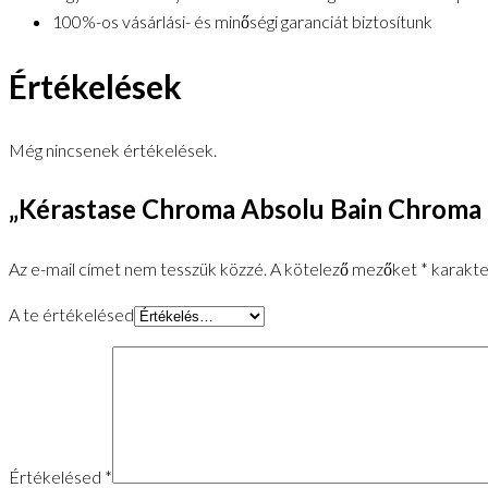
100%-os vásárlási- és minőségi garanciát biztosítunk
Értékelések
Még nincsenek értékelések.
„Kérastase Chroma Absolu Bain Chroma 
Az e-mail címet nem tesszük közzé.
A kötelező mezőket
*
karakter
A te értékelésed
Értékelésed
*