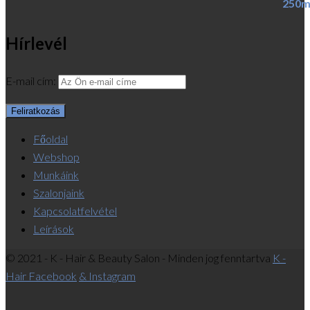
Hírlevél
E-mail cím:
Főoldal
Webshop
Munkáink
Szalonjaink
Kapcsolatfelvétel
Leírások
© 2021 - K - Hair & Beauty Salon - Minden jog fenntartva
K -
Hair Facebook
& Instagram