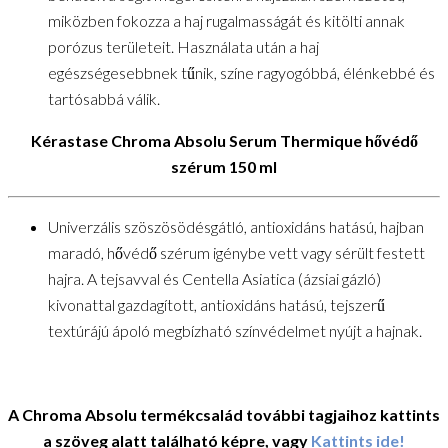
miközben fokozza a haj rugalmasságát és kitölti annak
porózus területeit. Használata után a haj
egészségesebbnek tűnik, színe ragyogóbbá, élénkebbé és
tartósabbá válik.
Kérastase Chroma Absolu Serum Thermique hővédő
szérum 150 ml
Univerzális szöszösödésgátló, antioxidáns hatású, hajban
maradó, hővédő szérum igénybe vett vagy sérült festett
hajra. A tejsavval és Centella Asiatica (ázsiai gázló)
kivonattal gazdagított, antioxidáns hatású, tejszerű
textúrájú ápoló megbízható színvédelmet nyújt a hajnak.
A Chroma Absolu termékcsalád további tagjaihoz kattints
a szöveg alatt található képre, vagy
Kattints ide!