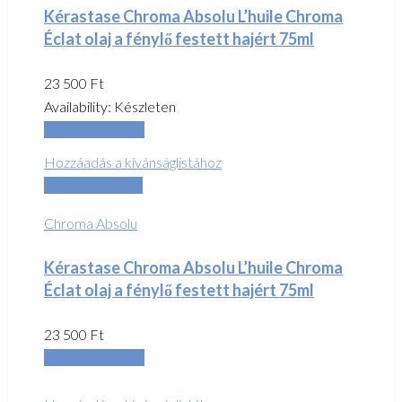
Kérastase Chroma Absolu L’huile Chroma
Éclat olaj a fénylő festett hajért 75ml
23 500
Ft
Availability:
Készleten
Kosárba teszem
Hozzáadás a kívánságlistához
Összehasonlítás
Chroma Absolu
Kérastase Chroma Absolu L’huile Chroma
Éclat olaj a fénylő festett hajért 75ml
23 500
Ft
Kosárba teszem