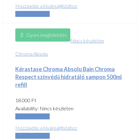
Hozzáadás a kívánságlistához
Összehasonlítás
Gyors megtekintés
Nincs készleten
Chroma Absolu
Kérastase Chroma Absolu Bain Chroma
Respect színvédő hidratáló sampon 500ml
refill
18 000
Ft
Availability:
Nincs készleten
Tovább olvasom
Hozzáadás a kívánságlistához
Összehasonlítás