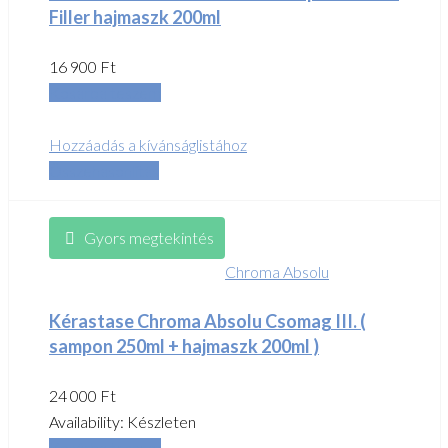
Filler hajmaszk 200ml
16 900
Ft
Kosárba teszem
Hozzáadás a kívánságlistához
Összehasonlítás
Gyors megtekintés
Chroma Absolu
Kérastase Chroma Absolu Csomag III. (
sampon 250ml + hajmaszk 200ml )
24 000
Ft
Availability:
Készleten
Kosárba teszem