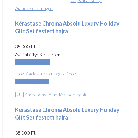
[ÚJ]Karácsonyi
Ajándékcsomagok
Kérastase Chroma Absolu Luxury Holiday
Gift Set festett hajra
35 000
Ft
Availability:
Készleten
Kosárba teszem
Hozzáadás a kívánságlistához
Összehasonlítás
[ÚJ]Karácsonyi Ajándékcsomagok
Kérastase Chroma Absolu Luxury Holiday
Gift Set festett hajra
35 000
Ft