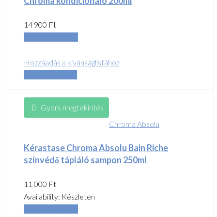
Chroma kondicionáló 200ml
14 900
Ft
Kosárba teszem
Hozzáadás a kívánságlistához
Összehasonlítás
Gyors megtekintés
Chroma Absolu
Kérastase Chroma Absolu Bain Riche
színvédő tápláló sampon 250ml
11 000
Ft
Availability:
Készleten
Kosárba teszem