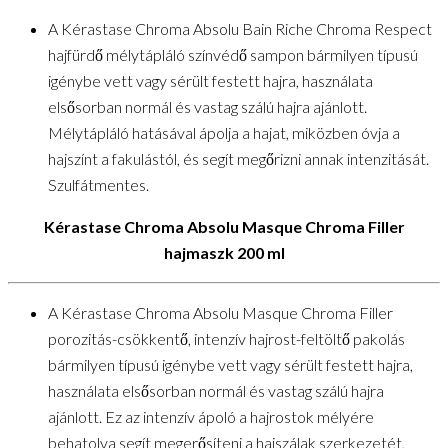
A Kérastase Chroma Absolu Bain Riche Chroma Respect
hajfürdő mélytápláló színvédő sampon bármilyen típusú
igénybe vett vagy sérült festett hajra, használata
elsősorban normál és vastag szálú hajra ajánlott.
Mélytápláló hatásával ápolja a hajat, miközben óvja a
hajszínt a fakulástól, és segít megőrizni annak intenzitását.
Szulfátmentes.
Kérastase Chroma Absolu Masque Chroma Filler
hajmaszk 200 ml
A Kérastase Chroma Absolu Masque Chroma Filler
porozitás-csökkentő, intenzív hajrost-feltöltő pakolás
bármilyen típusú igénybe vett vagy sérült festett hajra,
használata elsősorban normál és vastag szálú hajra
ajánlott. Ez az intenzív ápoló a hajrostok mélyére
behatolva segít megerősíteni a hajszálak szerkezetét,