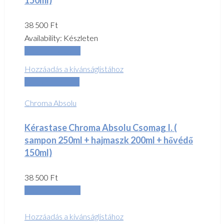
38 500
Ft
Availability:
Készleten
Kosárba teszem
Hozzáadás a kívánságlistához
Összehasonlítás
Chroma Absolu
Kérastase Chroma Absolu Csomag I. (
sampon 250ml + hajmaszk 200ml + hővédő
150ml)
38 500
Ft
Kosárba teszem
Hozzáadás a kívánságlistához