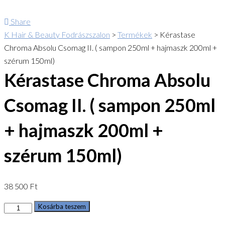
Share
K Hair & Beauty Fodrászszalon
>
Termékek
>
Kérastase
Chroma Absolu Csomag II. ( sampon 250ml + hajmaszk 200ml +
szérum 150ml)
Kérastase Chroma Absolu
Csomag II. ( sampon 250ml
+ hajmaszk 200ml +
szérum 150ml)
38 500
Ft
Kérastase
Kosárba teszem
Chroma