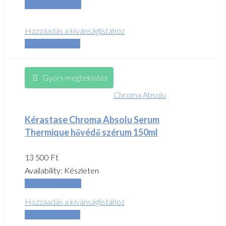
Kosárba teszem
Hozzáadás a kívánságlistához
Összehasonlítás
Gyors megtekintés
Chroma Absolu
Kérastase Chroma Absolu Serum
Thermique hővédő szérum 150ml
13 500
Ft
Availability:
Készleten
Kosárba teszem
Hozzáadás a kívánságlistához
Összehasonlítás