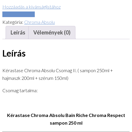
Absolu
Hozzáadás a kívánságlistához
Csomag
Összehasonlítás
II.
Kategória:
Chroma Absolu
(
Leírás
Vélemények (0)
sampon
250ml
Leírás
+
hajmaszk
200ml
Kérastase Chroma Absolu Csomag II. ( sampon 250ml +
+
hajmaszk 200ml + szérum 150ml)
szérum
150ml)
Csomag tartalma:
mennyiség
Kérastase Chroma Absolu Bain Riche Chroma Respect
sampon 250 ml