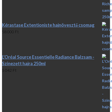
Kérastase Extentioniste hajnövesztő csomag
58 000
Ft
L'Oréal Source Essentielle Radiance Balzsam -
Színezett hajra 250ml
5 042
Ft