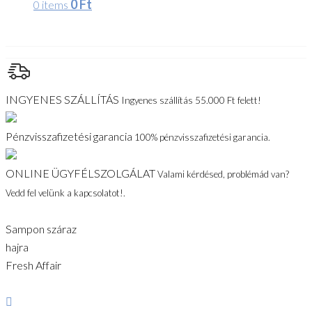
0
Ft
0 items
INGYENES SZÁLLÍTÁS
Ingyenes szállítás 55.000 Ft felett!
Pénzvisszafizetési garancia
100% pénzvisszafizetési garancia.
ONLINE ÜGYFÉLSZOLGÁLAT
Valami kérdésed, problémád van?
Vedd fel velünk a kapcsolatot!.
Sampon száraz
hajra
Fresh Affair