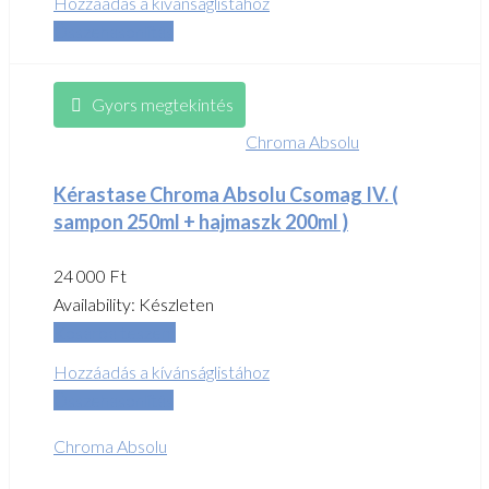
Hozzáadás a kívánságlistához
Összehasonlítás
Gyors megtekintés
Chroma Absolu
Kérastase Chroma Absolu Csomag IV. (
sampon 250ml + hajmaszk 200ml )
24 000
Ft
Availability:
Készleten
Kosárba teszem
Hozzáadás a kívánságlistához
Összehasonlítás
Chroma Absolu