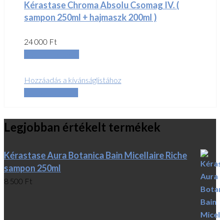
Kérastase Chroma Absolu Csomag IV. (
sampon 250ml + hajmaszk 200ml )
24 000
Ft
Kosárba teszem
Hozzáadás a kívánságlistához
Összehasonlítás
Legjobban értékelt termékek
Kérastase Aura Botanica Bain Micellaire Riche
sampon 250ml
8 500
Ft