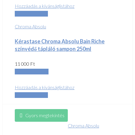
Hozzáadás a kívánságlistához
Összehasonlítás
Chroma Absolu
Kérastase Chroma Absolu Bain Riche
színvédő tápláló sampon 250ml
11 000
Ft
Kosárba teszem
Hozzáadás a kívánságlistához
Összehasonlítás
Gyors megtekintés
Chroma Absolu