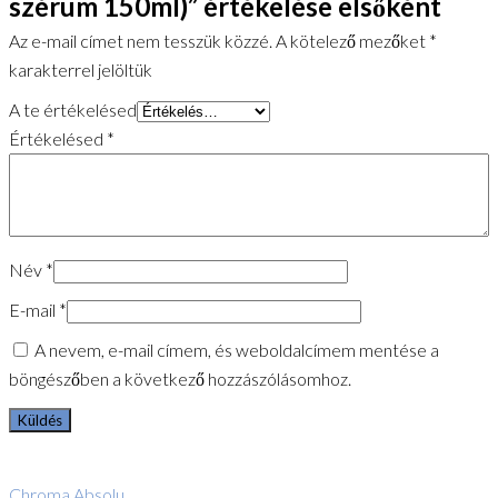
szérum 150ml)” értékelése elsőként
Az e-mail címet nem tesszük közzé.
A kötelező mezőket
*
karakterrel jelöltük
A te értékelésed
Értékelésed
*
Név
*
E-mail
*
A nevem, e-mail címem, és weboldalcímem mentése a
böngészőben a következő hozzászólásomhoz.
Chroma Absolu