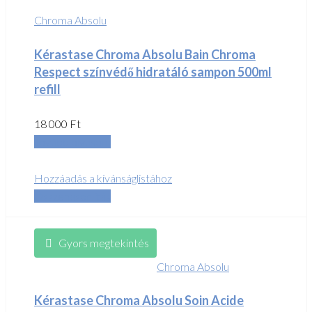
Chroma Absolu
Kérastase Chroma Absolu Bain Chroma
Respect színvédő hidratáló sampon 500ml
refill
18 000
Ft
Tovább olvasom
Hozzáadás a kívánságlistához
Összehasonlítás
Gyors megtekintés
Chroma Absolu
Kérastase Chroma Absolu Soin Acide