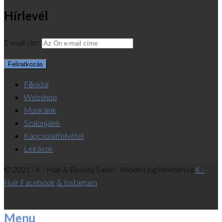
Hírlevél
E-mail cím:
Főoldal
Webshop
Munkáink
Szalonjaink
Kapcsolatfelvétel
Leírások
© 2021 - K - Hair & Beauty Salon - Minden jog fenntartva
K -
Hair Facebook
& Instagram
Menu