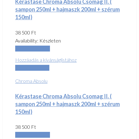
Kérastase Chroma Absolu Csomag II. (
sampon 250ml + hajmaszk 200ml + szérum
150ml)
38 500
Ft
Availability:
Készleten
Kosárba teszem
Hozzáadás a kívánságlistához
Összehasonlítás
Chroma Absolu
Kérastase Chroma Absolu Csomag II. (
sampon 250ml + hajmaszk 200ml + szérum
150ml)
38 500
Ft
Kosárba teszem