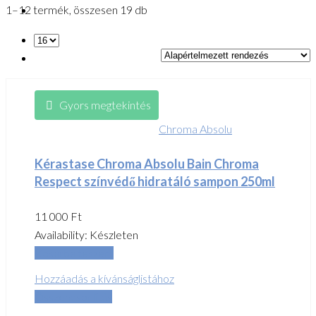
1–12 termék, összesen 19 db
Gyors megtekintés
Chroma Absolu
Kérastase Chroma Absolu Bain Chroma
Respect színvédő hidratáló sampon 250ml
11 000
Ft
Availability:
Készleten
Kosárba teszem
Hozzáadás a kívánságlistához
Összehasonlítás