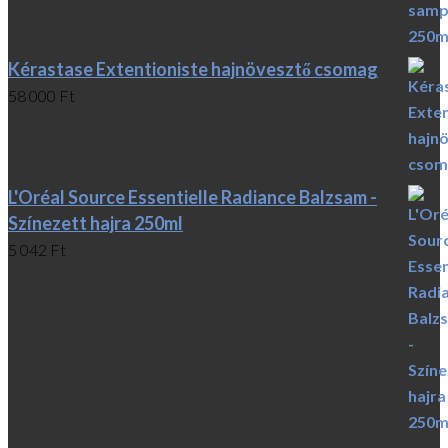
Kérastase Extentioniste hajnövesztő csomag
58 000
Ft
L'Oréal Source Essentielle Radiance Balzsam -
Színezett hajra 250ml
5 042
Ft