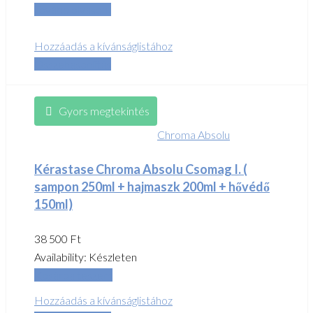
Tovább olvasom
Hozzáadás a kívánságlistához
Összehasonlítás
Gyors megtekintés
Chroma Absolu
Kérastase Chroma Absolu Csomag I. (
sampon 250ml + hajmaszk 200ml + hővédő
150ml)
38 500
Ft
Availability:
Készleten
Kosárba teszem
Hozzáadás a kívánságlistához