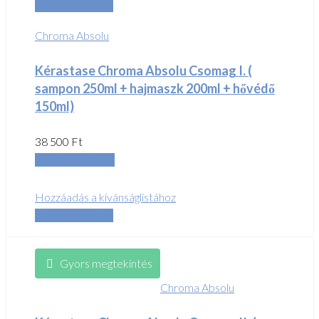
Összehasonlítás
Chroma Absolu
Kérastase Chroma Absolu Csomag I. (
sampon 250ml + hajmaszk 200ml + hővédő
150ml)
38 500
Ft
Kosárba teszem
Hozzáadás a kívánságlistához
Összehasonlítás
Gyors megtekintés
Chroma Absolu