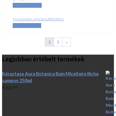
Kosárba teszem
Hozzáadás a kívánságlistához
Összehasonlítás
1
2
→
Legjobban értékelt termékek
Kérastase Aura Botanica Bain Micellaire Riche
sampon 250ml
8 500
Ft