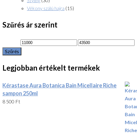
Styling
(30)
Vékony szálú hajra
(15)
Szűrés ár szerint
Min
Max
Szűrés
ár
ár
Legjobban értékelt termékek
Kérastase Aura Botanica Bain Micellaire Riche
sampon 250ml
8 500
Ft