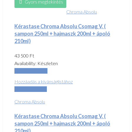
Gyors megtekintés
Chroma Absolu
Kérastase Chroma Absolu Csomag V. (
sampon 250ml + hajmaszk 200ml + ápoló
210ml)
43 500
Ft
Availability:
Készleten
Kosárba teszem
Hozzáadás a kívánságlistához
Összehasonlítás
Chroma Absolu
Kérastase Chroma Absolu Csomag V. (
sampon 250ml + hajmaszk 200ml + ápoló
210ml)