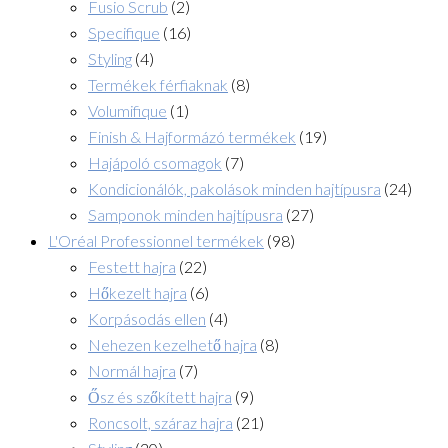
Fusio Scrub
(2)
Specifique
(16)
Styling
(4)
Termékek férfiaknak
(8)
Volumifique
(1)
Finish & Hajformázó termékek
(19)
Hajápoló csomagok
(7)
Kondicionálók, pakolások minden hajtípusra
(24)
Samponok minden hajtípusra
(27)
L'Oréal Professionnel termékek
(98)
Festett hajra
(22)
Hőkezelt hajra
(6)
Korpásodás ellen
(4)
Nehezen kezelhető hajra
(8)
Normál hajra
(7)
Ősz és szőkített hajra
(9)
Roncsolt, száraz hajra
(21)