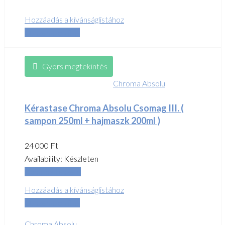
Hozzáadás a kívánságlistához
Összehasonlítás
Gyors megtekintés
Chroma Absolu
Kérastase Chroma Absolu Csomag III. (
sampon 250ml + hajmaszk 200ml )
24 000
Ft
Availability:
Készleten
Kosárba teszem
Hozzáadás a kívánságlistához
Összehasonlítás
Chroma Absolu