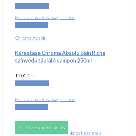
Kosárba teszem
Hozzáadás a kívánságlistához
Összehasonlítás
Chroma Absolu
Kérastase Chroma Absolu Bain Riche
színvédő tápláló sampon 250ml
11 000
Ft
Kosárba teszem
Hozzáadás a kívánságlistához
Összehasonlítás
Gyors megtekintés
Nincs készleten