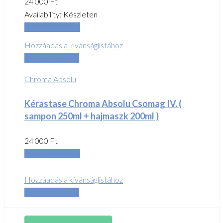
24 000
Ft
Availability:
Készleten
Kosárba teszem
Hozzáadás a kívánságlistához
Összehasonlítás
Chroma Absolu
Kérastase Chroma Absolu Csomag IV. (
sampon 250ml + hajmaszk 200ml )
24 000
Ft
Kosárba teszem
Hozzáadás a kívánságlistához
Összehasonlítás