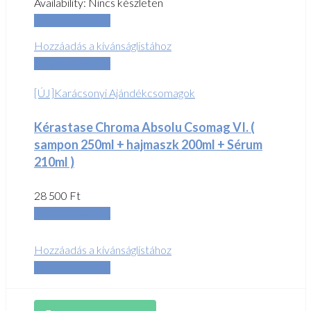
Availability:
Nincs készleten
Tovább olvasom
Hozzáadás a kívánságlistához
Összehasonlítás
[ÚJ]Karácsonyi Ajándékcsomagok
Kérastase Chroma Absolu Csomag VI. (
sampon 250ml + hajmaszk 200ml + Sérum
210ml )
28 500
Ft
Tovább olvasom
Hozzáadás a kívánságlistához
Összehasonlítás