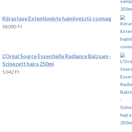
Kérastase Extentioniste hajnövesztő csomag
58 000
Ft
L'Oréal Source Essentielle Radiance Balzsam -
Színezett hajra 250ml
5 042
Ft