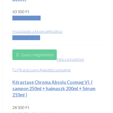
43 500
Ft
Kosárba teszem
Hozzáadás a kívánságlistához
Összehasonlítás
Gyors megtekintés
Nincs készleten
[ÚJ]Karácsonyi Ajándékcsomagok
Kérastase Chroma Absolu Csomag VI. (
sampon 250ml + hajmaszk 200ml + Sérum
210ml )
28 500
Ft