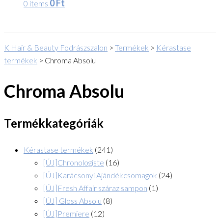
0
Ft
0 items
K Hair & Beauty Fodrászszalon
>
Termékek
>
Kérastase
termékek
>
Chroma Absolu
Chroma Absolu
Termékkategóriák
Kérastase termékek
(241)
[ÚJ]Chronologiste
(16)
[ÚJ]Karácsonyi Ajándékcsomagok
(24)
[ÚJ]Fresh Affair száraz sampon
(1)
[ÚJ] Gloss Absolu
(8)
[ÚJ]Premiere
(12)