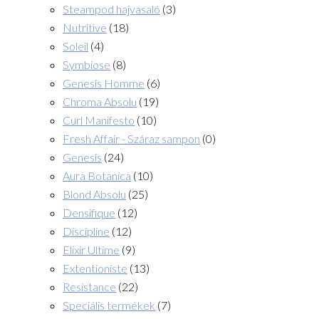
Steampod hajvasaló
(3)
Nutritive
(18)
Soleil
(4)
Symbiose
(8)
Genesis Homme
(6)
Chroma Absolu
(19)
Curl Manifesto
(10)
Fresh Affair - Száraz sampon
(0)
Genesis
(24)
Aura Botanica
(10)
Blond Absolu
(25)
Densifique
(12)
Discipline
(12)
Elixir Ultime
(9)
Extentioniste
(13)
Resistance
(22)
Speciális termékek
(7)