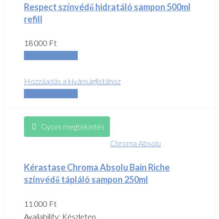
Respect színvédő hidratáló sampon 500ml
refill
18 000
Ft
Tovább olvasom
Hozzáadás a kívánságlistához
Összehasonlítás
Gyors megtekintés
Chroma Absolu
Kérastase Chroma Absolu Bain Riche
színvédő tápláló sampon 250ml
11 000
Ft
Availability:
Készleten