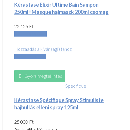
Kérastase Elixir Ultime Bain Sampon
250ml+Masque hajmaszk 200ml csomag
22 125
Ft
Kosárba teszem
Hozzáadás a kívánságlistához
Összehasonlítás
Gyors megtekintés
Specifique
Kérastase Spécifique Spray Stimuliste
hajhullás elleni spray 125ml
25 000
Ft
Availability:
Készleten