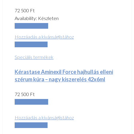
72 500
Ft
Availability:
Készleten
Kosárba teszem
Hozzáadás a kívánságlistához
Összehasonlítás
Speciális termékek
Kérastase Aminexil Force hajhullás elleni
szérum kúra – nagy kiszerelés 42x6ml
72 500
Ft
Kosárba teszem
Hozzáadás a kívánságlistához
Összehasonlítás