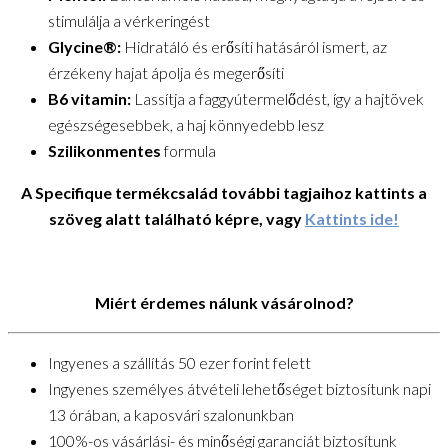
stimulálja a vérkeringést
Glycine®:
Hidratáló és erősíti hatásáról ismert, az
érzékeny hajat ápolja és megerősíti
B6 vitamin:
Lassítja a faggyútermelődést, így a hajtövek
egészségesebbek, a haj könnyedebb lesz
Szilikonmentes
formula
A Specifique termékcsalád további tagjaihoz kattints a
szöveg alatt található képre, vagy
Kattints ide!
Miért érdemes nálunk vásárolnod?
Ingyenes a szállítás 50 ezer forint felett
Ingyenes személyes átvételi lehetőséget biztosítunk napi
13 órában, a kaposvári szalonunkban
100%-os vásárlási- és minőségi garanciát biztosítunk