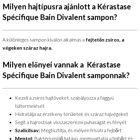
Milyen hajtípusra ajánlott a Kérastase
Spécifique Bain Divalent sampon?
A különleges sampon kiválón alkalmas a
fejtetőn zsíros, a
végeken száraz hajra.
Milyen előnyei vannak a Kérastase
Spécifique Bain Divalent samponnak?
Kezeli a zsíros hajtöveket, szabályozza a faggyú
túltermelését
Hidratálja az érzékeny területek és száraz hajvégeket
Segít a hajrostnak visszaszerezni puhaságát és fényét
Szalicilsav:
Megtisztítja, és mélyen frissíti a fejbőrt
Mentol:
Baktériumölő hatású, megnyugtatja a fejbőrt és