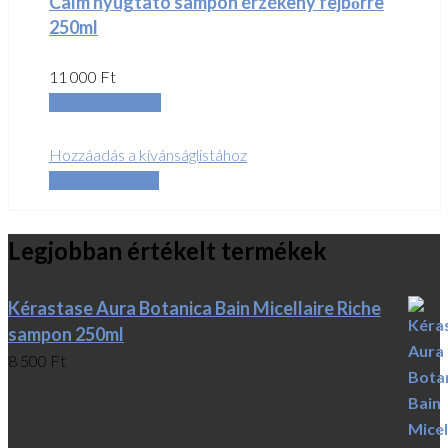
Calm nyugtató sampon érzékeny fejbőrre
250ml
11 000
Ft
Kosárba teszem
Hozzáadás a kívánságlistához
Összehasonlítás
Legjobban értékelt termékek
Kérastase Aura Botanica Bain Micellaire Riche
sampon 250ml
8 500
Ft