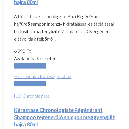
hajra 80ml
A Kérastase Chronologiste Bain Régénérant
hajfürdő sampon intenzív hidratálással és táplálással
biztosítja a haj fényűző újjászületését. Gyengéden
eltávolítja a fejbőrről...
6 990
Ft
Availability:
Készleten
Kosárba teszem
Hozzáadás a kívánságlistához
Összehasonlítás
[ÚJ]Chronologiste
Kérastase Chronologiste Régénérant
Shampoo regeneráló sampon meggyengült
hajra 80ml