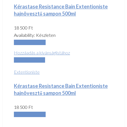
Kérastase Resistance Bain Extentioniste
hajnövesztő sampon 500ml
18 500
Ft
Availability:
Készleten
Kosárba teszem
Hozzáadás a kívánságlistához
Összehasonlítás
Extentioniste
Kérastase Resistance Bain Extentioniste
hajnövesztő sampon 500ml
18 500
Ft
Kosárba teszem