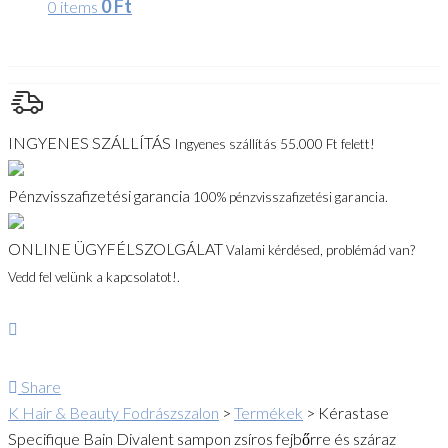
0
Ft
0 items
INGYENES SZÁLLÍTÁS
Ingyenes szállítás 55.000 Ft felett!
Pénzvisszafizetési garancia
100% pénzvisszafizetési garancia.
ONLINE ÜGYFÉLSZOLGÁLAT
Valami kérdésed, problémád van?
Vedd fel velünk a kapcsolatot!.
Share
K Hair & Beauty Fodrászszalon
>
Termékek
>
Kérastase
Specifique Bain Divalent sampon zsíros fejbőrre és száraz