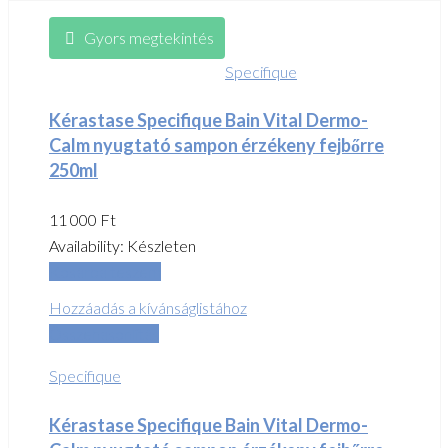
Gyors megtekintés
Specifique
Kérastase Specifique Bain Vital Dermo-
Calm nyugtató sampon érzékeny fejbőrre
250ml
11 000
Ft
Availability:
Készleten
Kosárba teszem
Hozzáadás a kívánságlistához
Összehasonlítás
Specifique
Kérastase Specifique Bain Vital Dermo-