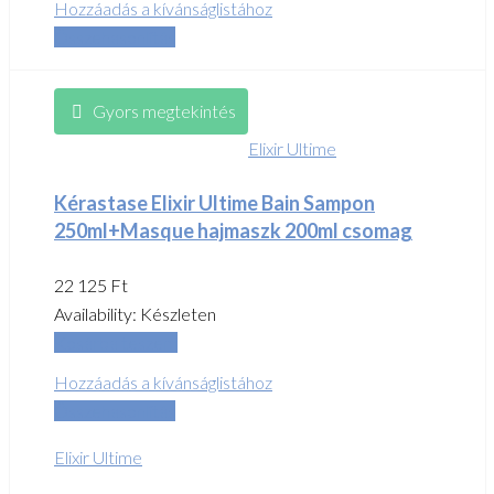
Hozzáadás a kívánságlistához
Összehasonlítás
Gyors megtekintés
Elixir Ultime
Kérastase Elixir Ultime Bain Sampon
250ml+Masque hajmaszk 200ml csomag
22 125
Ft
Availability:
Készleten
Kosárba teszem
Hozzáadás a kívánságlistához
Összehasonlítás
Elixir Ultime