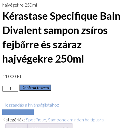
hajvégekre 250ml
Kérastase Specifique Bain
Divalent sampon zsíros
fejbőrre és száraz
hajvégekre 250ml
11 000
Ft
Kérastase
Kosárba teszem
Specifique
Bain
Hozzáadás a kívánságlistához
Divalent
Összehasonlítás
sampon
Kategóriák:
Specifique
,
Samponok minden hajtípusra
zsíros