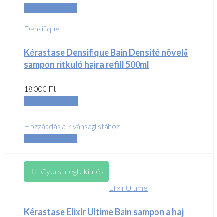
Összehasonlítás
Densifique
Kérastase Densifique Bain Densité növelő
sampon ritkuló hajra refill 500ml
18 000
Ft
Kosárba teszem
Hozzáadás a kívánságlistához
Összehasonlítás
Gyors megtekintés
Elixir Ultime
Kérastase Elixir Ultime Bain sampon a haj