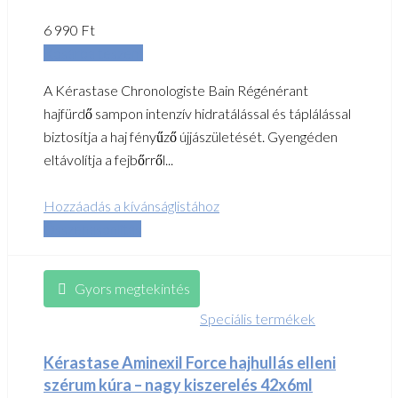
6 990
Ft
Kosárba teszem
A Kérastase Chronologiste Bain Régénérant
hajfürdő sampon intenzív hidratálással és táplálással
biztosítja a haj fényűző újjászületését. Gyengéden
eltávolítja a fejbőrről...
Hozzáadás a kívánságlistához
Összehasonlítás
Gyors megtekintés
Speciális termékek
Kérastase Aminexil Force hajhullás elleni
szérum kúra – nagy kiszerelés 42x6ml