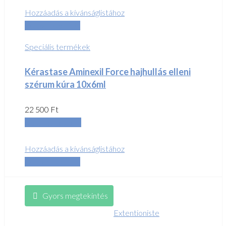
Hozzáadás a kívánságlistához
Összehasonlítás
Speciális termékek
Kérastase Aminexil Force hajhullás elleni
szérum kúra 10x6ml
22 500
Ft
Kosárba teszem
Hozzáadás a kívánságlistához
Összehasonlítás
Gyors megtekintés
Extentioniste