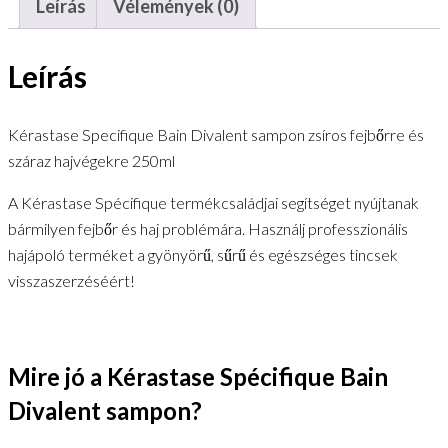
Leírás
Vélemények (0)
fejbőrre
és
Leírás
száraz
hajvégekre
250ml
Kérastase Specifique Bain Divalent sampon zsíros fejbőrre és
mennyiség
száraz hajvégekre 250ml
A Kérastase Spécifique termékcsaládjai segítséget nyújtanak
bármilyen fejbőr és haj problémára. Használj professzionális
hajápoló terméket a gyönyörű, sűrű és egészséges tincsek
visszaszerzéséért!
Mire jó a Kérastase Spécifique Bain
Divalent sampon?