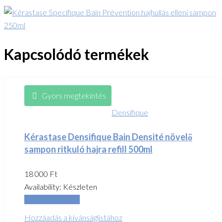
Kapcsolódó termékek
Gyors megtekintés
Densifique
Kérastase Densifique Bain Densité növelő
sampon ritkuló hajra refill 500ml
18 000
Ft
Availability:
Készleten
Kosárba teszem
Hozzáadás a kívánságlistához