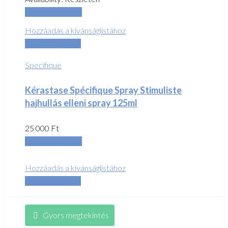
Kosárba teszem
Hozzáadás a kívánságlistához
Összehasonlítás
Specifique
Kérastase Spécifique Spray Stimuliste
hajhullás elleni spray 125ml
25 000
Ft
Kosárba teszem
Hozzáadás a kívánságlistához
Összehasonlítás
Gyors megtekintés