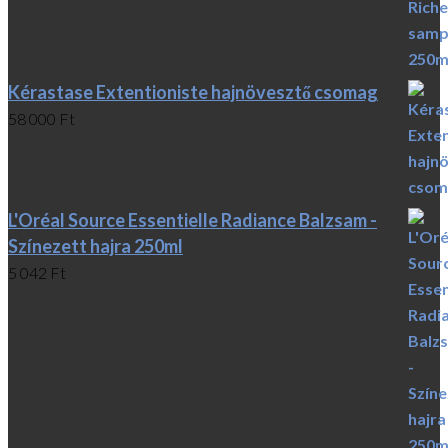
Kérastase Extentioniste hajnövesztő csomag
58 000
Ft
L'Oréal Source Essentielle Radiance Balzsam -
Színezett hajra 250ml
5 042
Ft