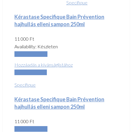
Specifique
Kérastase Specifique Bain Prévention
hajhullás elleni sampon 250ml
11 000
Ft
Availability:
Készleten
Kosárba teszem
Hozzáadás a kívánságlistához
Összehasonlítás
Specifique
Kérastase Specifique Bain Prévention
hajhullás elleni sampon 250ml
11 000
Ft
Kosárba teszem