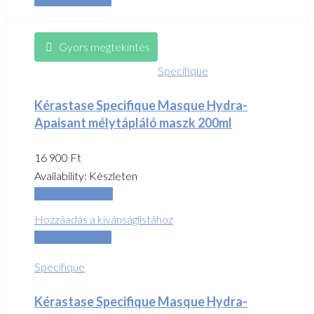
Gyors megtekintés
Specifique
Kérastase Specifique Masque Hydra-
Apaisant mélytápláló maszk 200ml
16 900
Ft
Availability:
Készleten
Kosárba teszem
Hozzáadás a kívánságlistához
Összehasonlítás
Specifique
Kérastase Specifique Masque Hydra-