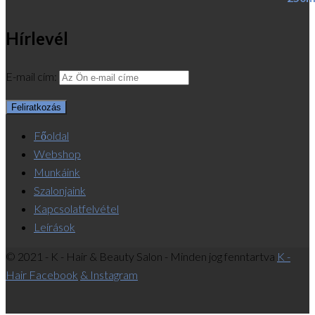
Hírlevél
E-mail cím:
Főoldal
Webshop
Munkáink
Szalonjaink
Kapcsolatfelvétel
Leírások
© 2021 - K - Hair & Beauty Salon - Minden jog fenntartva
K -
Hair Facebook
& Instagram