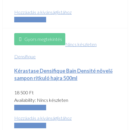
Hozzáadás a kívánságlistához
Összehasonlítás
Gyors megtekintés
Nincs készleten
Densifique
Kérastase Densifique Bain Densité növelő
sampon ritkuló hajra 500ml
18 500
Ft
Availability:
Nincs készleten
Tovább olvasom
Hozzáadás a kívánságlistához
Összehasonlítás