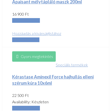
Apaisant mélytápláló maszk 200ml
16 900
Ft
Kosárba teszem
Hozzáadás a kívánságlistához
Összehasonlítás
Gyors megtekintés
Speciális termékek
Kérastase Aminexil Force hajhullás elleni
szérum kúra 10x6ml
22 500
Ft
Availability:
Készleten
Kosárba teszem