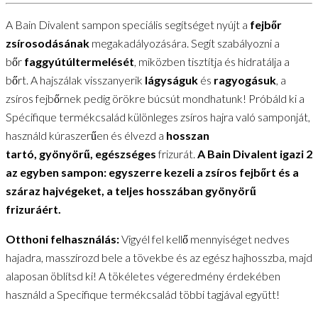
A Bain Divalent sampon speciális segítséget nyújt a
fejbőr
zsírosodásának
megakadályozására. Segít szabályozni a
bőr
faggyútúltermelését
, miközben tisztítja és hidratálja a
bőrt. A hajszálak visszanyerik
lágyságuk
és
ragyogásuk
, a
zsíros fejbőrnek pedig örökre búcsút mondhatunk! Próbáld ki a
Spécifique termékcsalád különleges zsíros hajra való samponját,
használd kúraszerűen és élvezd a
hosszan
tartó, gyönyörű, egészséges
frizurát.
A Bain Divalent igazi 2
az egyben sampon: egyszerre kezeli a zsíros fejbőrt és a
száraz hajvégeket, a teljes hosszában gyönyörű
frizuráért.
Otthoni felhasználás:
Vigyél fel kellő mennyiséget nedves
hajadra, masszírozd bele a tövekbe és az egész hajhosszba, majd
alaposan öblítsd ki! A tökéletes végeredmény érdekében
használd a Specifique termékcsalád többi tagjával együtt!