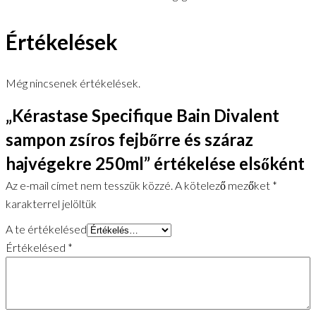
Értékelések
Még nincsenek értékelések.
„Kérastase Specifique Bain Divalent
sampon zsíros fejbőrre és száraz
hajvégekre 250ml” értékelése elsőként
Az e-mail címet nem tesszük közzé.
A kötelező mezőket
*
karakterrel jelöltük
A te értékelésed
Értékelésed
*