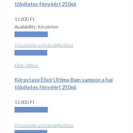
tökéletes fényéért 250ml
11 000
Ft
Availability:
Készleten
Kosárba teszem
Hozzáadás a kívánságlistához
Összehasonlítás
Elixir Ultime
Kérastase Elixir Ultime Bain sampon a haj
tökéletes fényéért 250ml
11 000
Ft
Kosárba teszem
Hozzáadás a kívánságlistához
Összehasonlítás