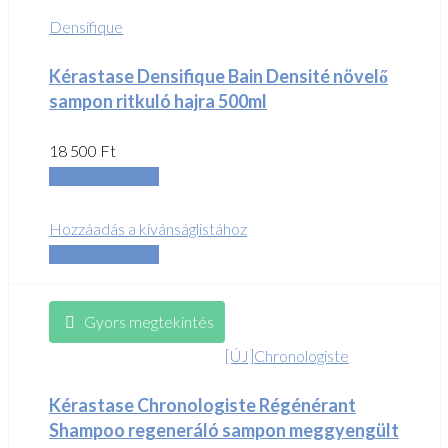
Densifique
Kérastase Densifique Bain Densité növelő
sampon ritkuló hajra 500ml
18 500
Ft
Tovább olvasom
Hozzáadás a kívánságlistához
Összehasonlítás
Gyors megtekintés
[ÚJ]Chronologiste
Kérastase Chronologiste Régénérant
Shampoo regeneráló sampon meggyengült