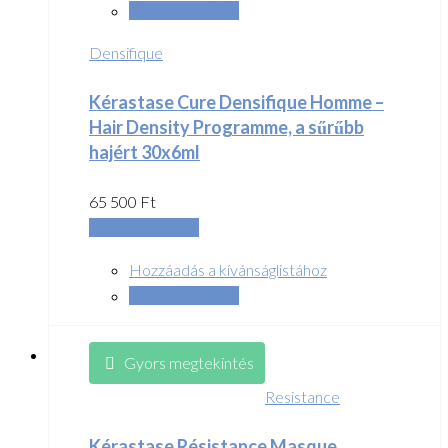
Összehasonlítás
Densifique
Kérastase Cure Densifique Homme –
Hair Density Programme, a sűrűbb
hajért 30x6ml
65 500
Ft
Tovább olvasom
Hozzáadás a kívánságlistához
Összehasonlítás
Gyors megtekintés
Resistance
Kérastase Résistance Masque