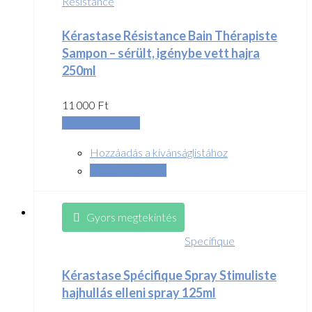
Resistance
Kérastase Résistance Bain Thérapiste
Sampon – sérült, igénybe vett hajra
250ml
11 000
Ft
Kosárba teszem
Hozzáadás a kívánságlistához
Összehasonlítás
Gyors megtekintés
Specifique
Kérastase Spécifique Spray Stimuliste
hajhullás elleni spray 125ml