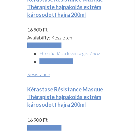
Thérapiste hajpakolás extrém
károsodott hajra 200ml
16 900
Ft
Availability:
Készleten
Kosárba teszem
Hozzáadás a kívánságlistához
Összehasonlítás
Resistance
Kérastase Résistance Masque
Thérapiste hajpakolás extrém
károsodott hajra 200ml
16 900
Ft
Kosárba teszem