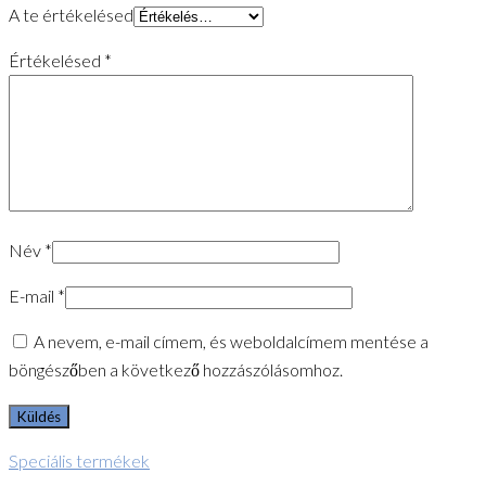
A te értékelésed
Értékelésed
*
Név
*
E-mail
*
A nevem, e-mail címem, és weboldalcímem mentése a
böngészőben a következő hozzászólásomhoz.
Speciális termékek