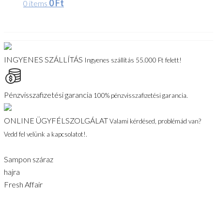
0
Ft
0 items
INGYENES SZÁLLÍTÁS
Ingyenes szállítás 55.000 Ft felett!
Pénzvisszafizetési garancia
100% pénzvisszafizetési garancia.
ONLINE ÜGYFÉLSZOLGÁLAT
Valami kérdésed, problémád van?
Vedd fel velünk a kapcsolatot!.
Sampon száraz
hajra
Fresh Affair