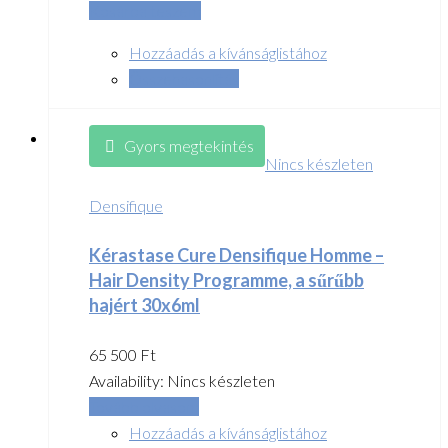
Kosárba teszem
Hozzáadás a kívánságlistához
Összehasonlítás
Gyors megtekintés
Nincs készleten
Densifique
Kérastase Cure Densifique Homme –
Hair Density Programme, a sűrűbb
hajért 30x6ml
65 500
Ft
Availability:
Nincs készleten
Tovább olvasom
Hozzáadás a kívánságlistához