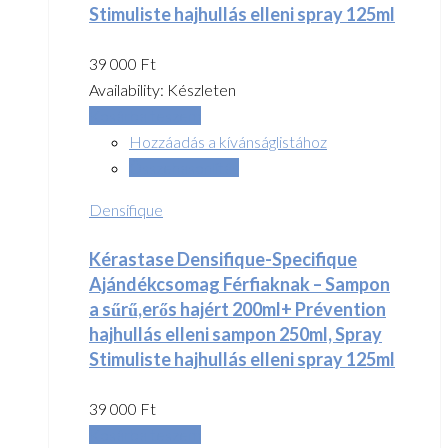
Stimuliste hajhullás elleni spray 125ml
39 000
Ft
Availability:
Készleten
Kosárba teszem
Hozzáadás a kívánságlistához
Összehasonlítás
Densifique
Kérastase Densifique-Specifique
Ajándékcsomag Férfiaknak – Sampon
a sűrű,erős hajért 200ml+ Prévention
hajhullás elleni sampon 250ml, Spray
Stimuliste hajhullás elleni spray 125ml
39 000
Ft
Kosárba teszem