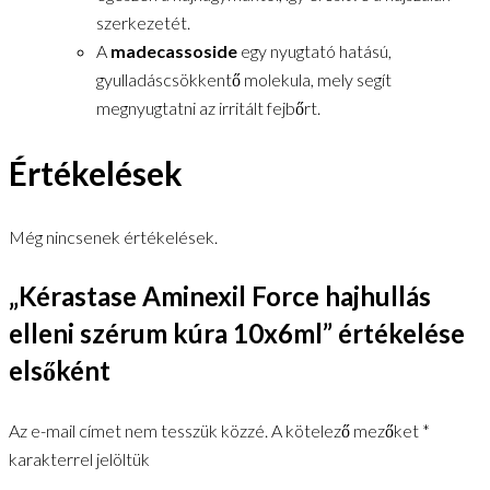
szerkezetét.
A
madecassoside
egy nyugtató hatású,
gyulladáscsökkentő molekula, mely segít
megnyugtatni az irritált fejbőrt.
Értékelések
Még nincsenek értékelések.
„Kérastase Aminexil Force hajhullás
elleni szérum kúra 10x6ml” értékelése
elsőként
Az e-mail címet nem tesszük közzé.
A kötelező mezőket
*
karakterrel jelöltük