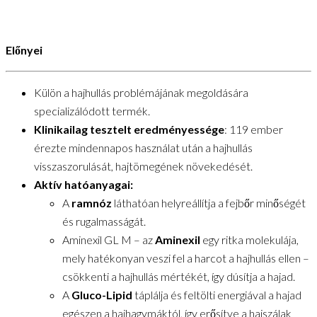
Előnyei
Külön a hajhullás problémájának megoldására
specializálódott termék.
Klinikailag tesztelt eredményessége
: 119 ember
érezte mindennapos használat után a hajhullás
visszaszorulását, hajtömegének növekedését.
Aktív hatóanyagai:
A
ramnóz
láthatóan helyreállítja a fejbőr minőségét
és rugalmasságát.
Aminexil GL M – az
Aminexil
egy ritka molekulája,
mely hatékonyan veszi fel a harcot a hajhullás ellen –
csökkenti a hajhullás mértékét, így dúsítja a hajad.
A
Gluco-Lipid
táplálja és feltölti energiával a hajad
egészen a hajhagymáktól, így erősítve a hajszálak