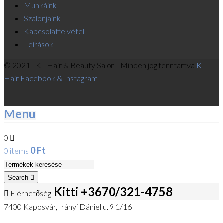
Munkáink
Szalonjaink
Kapcsolatfelvétel
Leírások
© 2021 - K - Hair & Beauty Salon - Minden jog fenntartva
K -
Hair Facebook
& Instagram
Menu
0
0
Ft
0 items
Search
Kitti +3670/321-4758
Elérhetőség
7400 Kaposvár, Irányi Dániel u. 9 1/16