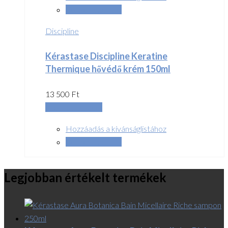
Összehasonlítás
Discipline
Kérastase Discipline Keratine
Thermique hővédő krém 150ml
13 500
Ft
Kosárba teszem
Hozzáadás a kívánságlistához
Összehasonlítás
Legjobban értékelt termékek