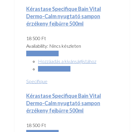
Kérastase Specifique Bain Vital
Dermo-Calm nyugtató sampon
érzékeny fejbőrre 500ml
18 500
Ft
Availability:
Nincs készleten
Tovább olvasom
Hozzáadás a kívánságlistához
Összehasonlítás
Specifique
Kérastase Specifique Bain Vital
Dermo-Calm nyugtató sampon
érzékeny fejbőrre 500ml
18 500
Ft