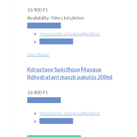
16 900
Ft
Availability:
Nincs készleten
Tovább olvasom
Hozzáadás a kívánságlistához
Összehasonlítás
Specifique
Kérastase Spécifique Masque
Réhydratant maszk pakolás 200ml
16 900
Ft
Tovább olvasom
Hozzáadás a kívánságlistához
Összehasonlítás