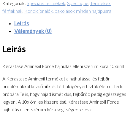
Kategóriák:
Speciális termékek
,
Specifique
,
Termékek
férfiaknak
,
Kondicionálók, pakolások minden hajtípusra
Leírás
Vélemények (0)
Leírás
Kérastase Aminexil Force hajhullás elleni szérum kúra 10x6ml
A Kérastase Aminexil terméket a hajhullással és fejbőr
problémákkal küzdő nők és férfiak igényei hívták életre. Tedd
próbára Te is, hogy hajad ismét dús, fejbőröd pedig egészséges
legyen! A 10x 6ml es kiszerelésű Kérastase Aminexil Force
hajhullás elleni szérum kúra segítségedre lesz.