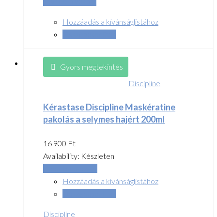
Tovább olvasom
Hozzáadás a kívánságlistához
Összehasonlítás
Gyors megtekintés
Discipline
Kérastase Discipline Maskératine
pakolás a selymes hajért 200ml
16 900
Ft
Availability:
Készleten
Kosárba teszem
Hozzáadás a kívánságlistához
Összehasonlítás
Discipline