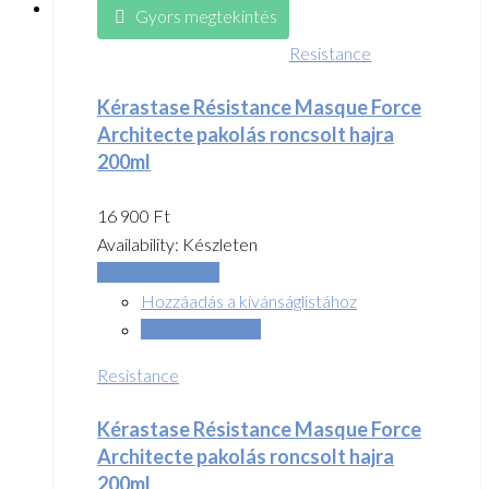
Gyors megtekintés
Resistance
Kérastase Résistance Masque Force
Architecte pakolás roncsolt hajra
200ml
16 900
Ft
Availability:
Készleten
Kosárba teszem
Hozzáadás a kívánságlistához
Összehasonlítás
Resistance
Kérastase Résistance Masque Force
Architecte pakolás roncsolt hajra
200ml