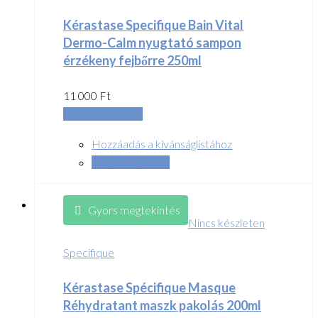
Kérastase Specifique Bain Vital
Dermo-Calm nyugtató sampon
érzékeny fejbőrre 250ml
11 000
Ft
Kosárba teszem
Hozzáadás a kívánságlistához
Összehasonlítás
Gyors megtekintés
Nincs készleten
Specifique
Kérastase Spécifique Masque
Réhydratant maszk pakolás 200ml