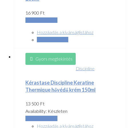
16 900
Ft
Kosárba teszem
Hozzáadás a kívánságlistához
Összehasonlítás
Gyors megtekintés
Discipline
Kérastase Discipline Keratine
Thermique hővédő krém 150ml
13 500
Ft
Availability:
Készleten
Kosárba teszem
Hozzáadás a kívánságlistához