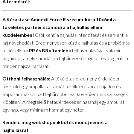
A termékről:
A Kérastase Amnexil Force R szérum-kúra 10x6ml a
tökéletes partner számodra a hajhullás elleni
küzdelemben!
Csökkenti a hajhullás intenzitását és serkenti a
haj növekedést. Eredményesen küzd a hajhullás és a problémás
fejbőr ellen a
PP és B8 vitaminok
felhasználásával, valamint
argininnel, amely stimulálja a fejbőr vérkeringését és megerősíti
minden hajszál tartását.
Otthoni felhasználás:
A tökéletes eredmény érdekében
használd egy ampulla tartalmát törölköző száraz hajadon és
alaposan masszírozd fejbőrödbe, ezt követően nem szükséges
kiöblíteni. A megfelelő hatás érdekében használj egy ampullát
egy nap, vagy minimum hármat egy héten.
Rendeld meg webshopunkból és mondj nemet a
hajhullásra!