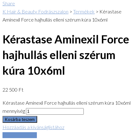
Share
K Hair & Beauty Fodrászszalon
>
Termékek
>
Kérastase
Aminexil Force hajhullás elleni szérum kúra 10x6ml
Kérastase Aminexil Force
hajhullás elleni szérum
kúra 10x6ml
22 500
Ft
Kérastase Aminexil Force hajhullás elleni szérum kúra 10x6ml
mennyiség
Kosárba teszem
Hozzáadás a kívánságlistához
Összehasonlítás