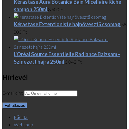
Kérastase Aura Botanica Bain Micellaire Riche
sampon 250ml
8 500
Ft
Kérastase Extentioniste hajnövesztő csomag
58
000
Ft
L'Oréal Source Essentielle Radiance Balzsam -
Színezett hajra 250ml
5 042
Ft
Hírlevél
E-mail cím:
Főoldal
Webshop