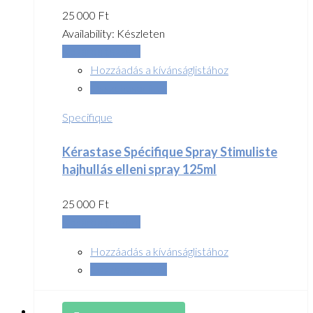
25 000
Ft
Availability:
Készleten
Kosárba teszem
Hozzáadás a kívánságlistához
Összehasonlítás
Specifique
Kérastase Spécifique Spray Stimuliste
hajhullás elleni spray 125ml
25 000
Ft
Kosárba teszem
Hozzáadás a kívánságlistához
Összehasonlítás