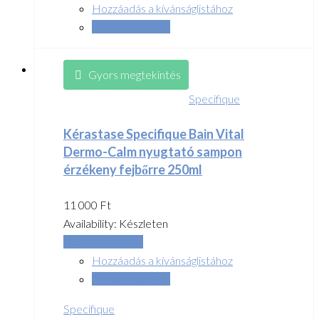
Hozzáadás a kívánságlistához
Összehasonlítás
Gyors megtekintés
Specifique
Kérastase Specifique Bain Vital
Dermo-Calm nyugtató sampon
érzékeny fejbőrre 250ml
11 000
Ft
Availability:
Készleten
Kosárba teszem
Hozzáadás a kívánságlistához
Összehasonlítás
Specifique