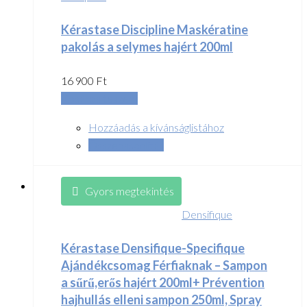
Kérastase Discipline Maskératine
pakolás a selymes hajért 200ml
16 900
Ft
Kosárba teszem
Hozzáadás a kívánságlistához
Összehasonlítás
Gyors megtekintés
Densifique
Kérastase Densifique-Specifique
Ajándékcsomag Férfiaknak – Sampon
a sűrű,erős hajért 200ml+ Prévention
hajhullás elleni sampon 250ml, Spray