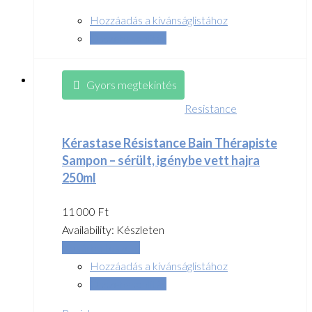
Hozzáadás a kívánságlistához
Összehasonlítás
Gyors megtekintés
Resistance
Kérastase Résistance Bain Thérapiste
Sampon – sérült, igénybe vett hajra
250ml
11 000
Ft
Availability:
Készleten
Kosárba teszem
Hozzáadás a kívánságlistához
Összehasonlítás