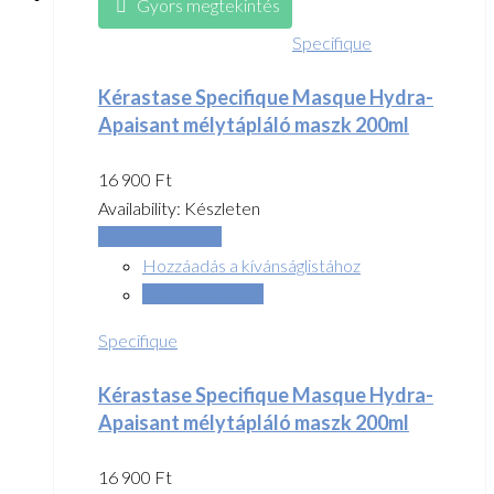
Gyors megtekintés
Specifique
Kérastase Specifique Masque Hydra-
Apaisant mélytápláló maszk 200ml
16 900
Ft
Availability:
Készleten
Kosárba teszem
Hozzáadás a kívánságlistához
Összehasonlítás
Specifique
Kérastase Specifique Masque Hydra-
Apaisant mélytápláló maszk 200ml
16 900
Ft