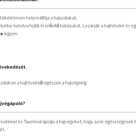
ökéletesen helyreállítja a hajszálakat.
yébe hatolva fejtik ki erősítő hatásukat. Lezárják a hajfelszínt és
es
legyen
növekedését.
álakon a hajtövektől egészen a hajvégekig.
ajvégápoló?
tinnel és Taurinnal ápolja a hajvégeket, hogy azok egészségesek l
ét.