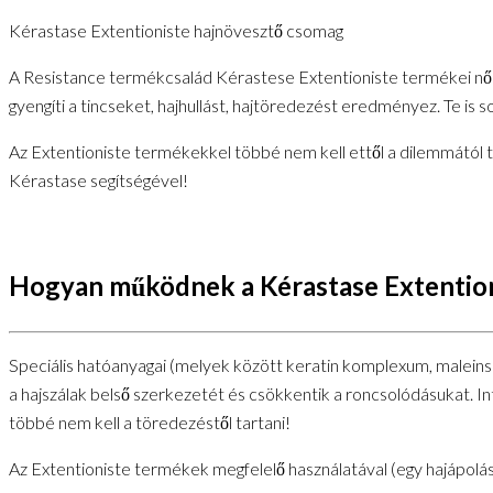
Kérastase Extentioniste hajnövesztő csomag
A Resistance termékcsalád Kérastese Extentioniste termékei nők mi
gyengíti a tincseket, hajhullást, hajtöredezést eredményez. Te is 
Az Extentioniste termékekkel többé nem kell ettől a dilemmától ta
Kérastase segítségével!
Hogyan működnek a Kérastase Extentio
Speciális hatóanyagai (melyek között keratin komplexum, maleinsav 
a hajszálak belső szerkezetét és csökkentik a roncsolódásukat. Int
többé nem kell a töredezéstől tartani!
Az Extentioniste termékek megfelelő használatával (egy hajápolás