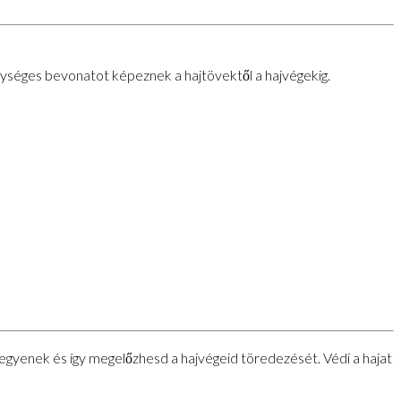
 egységes bevonatot képeznek a hajtövektől a hajvégekig.
egyenek és így megelőzhesd a hajvégeid töredezését. Védi a hajat