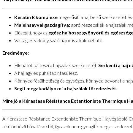
Keratin R komplexe
megerősíti a haj belső szerkezetét és t
Maleinsavval gazdagítva:
apró részecskék a hajszálak mél
Elősegíti, hogy az
egész hajhossz gyönyörű és egészség
Vastag és vékony szálú hajon is alkalmazható.
Eredménye:
Ellenállóbbá teszi a hajszálak szerkezetét.
Serkenti a haj 
A haj lágy és puha tapintású lesz.
Könnyed fésülhetőség és egységes, könnyed bevonat a hajsz
Segít megakadályozni a hajszálak töredezését.
Mire jó a Kérastase Résistance Extentioniste Thermique H
A Kérastase Résistance Extentioniste Thermique Hajvégápoló Crea
a különböző hőhatásoktól, így azok nem gyengítik meg a szerkezet