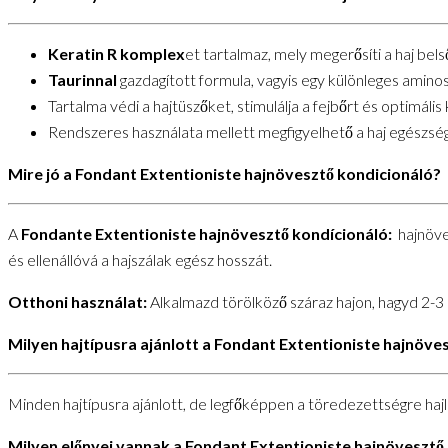
Keratin R komplex
et tartalmaz, mely megerősíti a haj bel
Taurinnal
gazdagított formula, vagyis egy különleges amino
Tartalma védi a hajtüszőket, stimulálja a fejbőrt és optim
Rendszeres használata mellett megfigyelhető a haj egészs
Mire jó a Fondant Extentioniste hajnövesztő kondicionáló?
A
Fondante Extentioniste hajnövesztő kondícionáló:
hajnövek
és ellenállóvá a hajszálak egész hosszát.
Otthoni használat:
Alkalmazd törölköző száraz hajon, hagyd 2-3 p
Milyen hajtípusra ajánlott a Fondant Extentioniste hajnöve
Minden hajtípusra ajánlott, de legfőképpen a töredezettségre haj
Milyen előnyei vannak a Fondant Extentioniste hajnövesztő