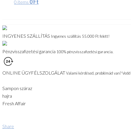
0
Ft
0 items
INGYENES SZÁLLÍTÁS
Ingyenes szállítás 55.000 Ft felett!
Pénzvisszafizetési garancia
100% pénzvisszafizetési garancia.
ONLINE ÜGYFÉLSZOLGÁLAT
Valami kérdésed, problémád van? Vedd f
Sampon száraz
hajra
Fresh Affair
Share