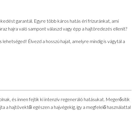
kedést garantál. Egyre több káros hatás éri frizuránkat, ami
záraz hajra való sampont válaszd vagy épp a hajtöredezés ellenit?
 lehetséged! Élvezd a hosszú hajat, amelyre mindig is vágytál a
nak, és innen fejtik ki intenzív regeneráló hatásukat. Megerősítik
a a hajtövektől egészen a hajvégekig, így a megfelelő használattal