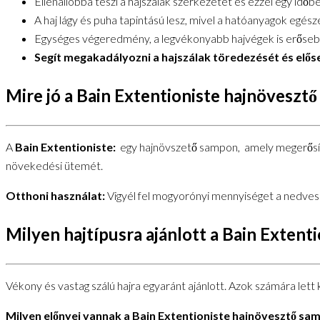
Ellenállóbbá teszi a hajszálak szerkezetét és ezzel egy időb
A haj lágy és puha tapintású lesz, mivel a hatóanyagok egész
Egységes végeredmény, a legvékonyabb hajvégek is erősebbn
Segít megakadályozni a hajszálak töredezését és elős
Mire jó a Bain Extentioniste hajnöveszt
A
Bain Extentioniste:
egy hajnövszető sampon, amely megerősíti a
növekedési ütemét.
Otthoni használat:
Vigyél fel mogyorónyi mennyiséget a nedves 
Milyen hajtípusra ajánlott a Bain Exten
Vékony és vastag szálú hajra egyaránt ajánlott. Azok számára lett 
Milyen előnyei vannak a Bain Extentioniste hajnövesztő s