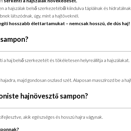
en
serkenti a hajszálak növekedését.
en a hajszálak belső szerkezetéből kiindulva táplálnak és hidratálnak
ek látszódnak, úgy, mint a hajtöveknél.
egíti hosszabb élettartamukat – nemcsak hosszú, de dús haj!
ő sampon?
 haj belső szerkezetét és tökéletesen helyreállítja a hajszálakat
hajadra, majd gondosan oszlasd szét. Alaposan masszírozd be a hajt
tioniste hajnövesztő sampon?
kifejlesztve, akik egészséges és hosszú hajra vágynak.
amponnak?