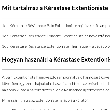
Mit tartalmaz a Kérastase Extentioniste
1db Kérastase Résistance Bain Extentioniste hajnövesztő sampo
1db Kérastase Résistance Fondant Extentioniste hajnövesztő ko
1db Kérastase Résistance Extentioniste Thermique Hajvégápoló
Hogyan használd a Kérastase Extention
A Bain Extentioniste hajnövesztő samponnal való hajmosást követő
követően egyszer a hajpakolás használata, hiszen az erősebb, tart
hajápoló kúrád a hajtöredezés ellen a Résistance új termékcsaládj
Mire számíthatsz az Extentioniste hajápolási kúrától?