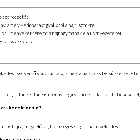
ső szerkezetét.
sav, amely védőhatást gyakorol a hajtüsztőkre.
ális körülményeket teremt a hajhagymának é a környezetének.
éges növekedése.
edést serkentő kondícionáló, amely a hajszálak belső szerkezetébe 
ercig hatni. Ezután kis mennyiségű víz hozzáadásával habosítsd fel,
sztő kondicionáló?
lamos hajra, hogy elősegítse az egészséges hajnövekedést.
 kondicionálónak?