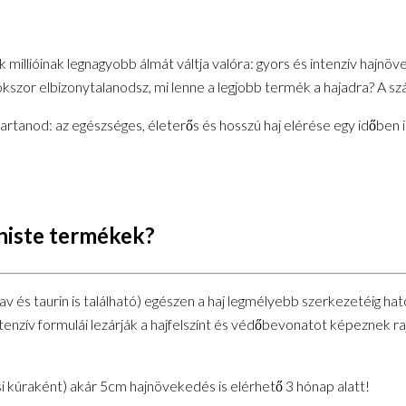
llióinak legnagyobb álmát váltja valóra: gyors és intenzív hajnöve
sokszor elbizonytalanodsz, mi lenne a legjobb termék a hajadra? A s
rtanod: az egészséges, életerős és hosszú haj elérése egy időben is
niste termékek?
és taurin is található) egészen a haj legmélyebb szerkezetéig hatol
enzív formulái lezárják a hajfelszínt és védőbevonatot képeznek rajt
i kúraként) akár 5cm hajnövekedés is elérhető 3 hónap alatt!