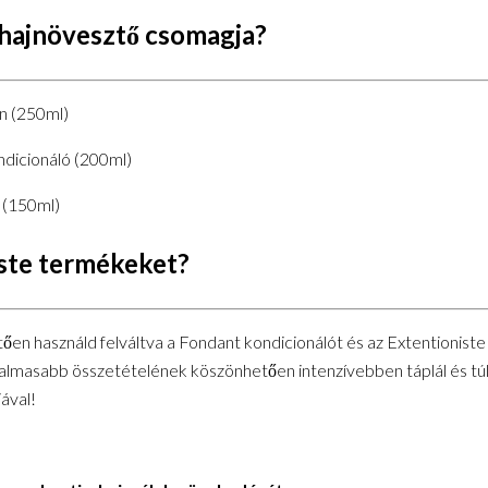
 hajnövesztő csomagja?
n (250ml)
ndicionáló (200ml)
 (150ml)
iste termékeket?
en használd felváltva a Fondant kondicionálót és az Extentioniste h
almasabb összetételének köszönhetően intenzívebben táplál és túl gy
ával!