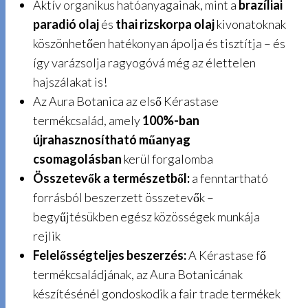
Aktív organikus hatóanyagainak, mint a
brazíliai
paradió olaj
és
thai rizskorpa olaj
kivonatoknak
köszönhetően hatékonyan ápolja és tisztítja – és
így varázsolja ragyogóvá még az élettelen
hajszálakat is!
Az Aura Botanica az első Kérastase
termékcsalád, amely
100%-ban
újrahasznosítható műanyag
csomagolásban
kerül forgalomba
Összetevők a természetből:
a fenntartható
forrásból beszerzett összetevők –
begyűjtésükben egész közösségek munkája
rejlik
Felelősségteljes beszerzés:
A Kérastase fő
termékcsaládjának, az Aura Botanicának
készítésénél gondoskodik a fair trade termékek