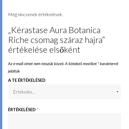
Még nincsenek értékelések.
„Kérastase Aura Botanica
Riche csomag száraz hajra”
értékelése elsőként
Az e-mail címet nem tesszük közzé.
A kötelező mezőket
*
karakterrel
jelöltük
A TE ÉRTÉKELÉSED
ÉRTÉKELÉSED
*