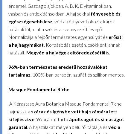
érdemel. Gazdag olajokban, A, B, K, E vitaminokban,
vasban és antioxidánsokban. A haj sokkal
fényesebb és
egészségesebb lesz,
véd a környezet okozta káros
hatásoktól, mint a szél és a szennyezett levegő.
Normalizálja a fejbőr természetes egyensúlyát és
erősíti
a hajhagymákat.
Korpásodás esetén, csökkenti annak
hatásait.
Megvéd a hajvégek eltöredezésétől
is.
96%-ban természetes eredetű hozzávalókat
tartalmaz.
100%-ban parabén, szulfát és szilikon mentes.
Masque Fondamental Riche
A Kérastase Aura Botanica Masque Fondamental Riche
hajmaszk a
száraz és igénybe vett haj számára lett
kifejlesztve
. 96 órán át tartó
ápoltságot és simaságot
garantál
. A hajszálakat mélyen belülről táplálja és
véd a