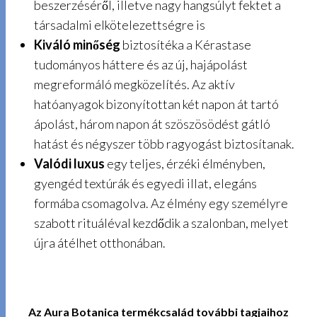
beszerzéséről, illetve nagy hangsúlyt fektet a
társadalmi elkötelezettségre is
Kiváló minőség
biztosítéka a Kérastase
tudományos háttere és az új, hajápolást
megreformáló megközelítés. Az aktív
hatóanyagok bizonyítottan két napon át tartó
ápolást, három napon át szöszösödést gátló
hatást és négyszer több ragyogást biztosítanak.
Valódi luxus
egy teljes, érzéki élményben,
gyengéd textúrák és egyedi illat, elegáns
formába csomagolva. Az élmény egy személyre
szabott rituáléval kezdődik a szalonban, melyet
újra átélhet otthonában.
Az Aura Botanica termékcsalád további tagjaihoz