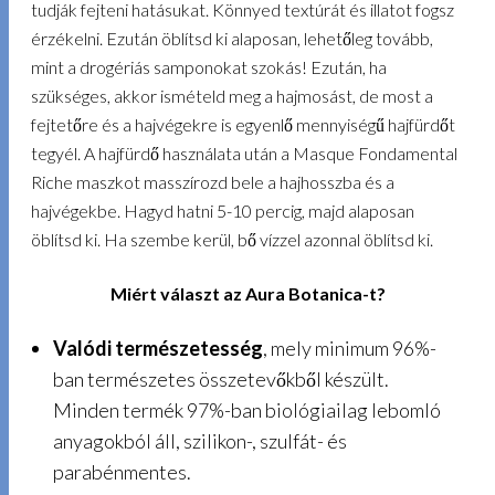
tudják fejteni hatásukat. Könnyed textúrát és illatot fogsz
érzékelni. Ezután öblítsd ki alaposan, lehetőleg tovább,
mint a drogériás samponokat szokás! Ezután, ha
szükséges, akkor ismételd meg a hajmosást, de most a
fejtetőre és a hajvégekre is egyenlő mennyiségű hajfürdőt
tegyél. A hajfürdő használata után a Masque Fondamental
Riche maszkot masszírozd bele a hajhosszba és a
hajvégekbe. Hagyd hatni 5-10 percig, majd alaposan
öblítsd ki. Ha szembe kerül, bő vízzel azonnal öblítsd ki.
Miért választ az Aura Botanica-t?
Valódi természetesség
, mely minimum 96%-
ban természetes összetevőkből készült.
Minden termék 97%-ban biológiailag lebomló
anyagokból áll, szilikon-, szulfát- és
parabénmentes.