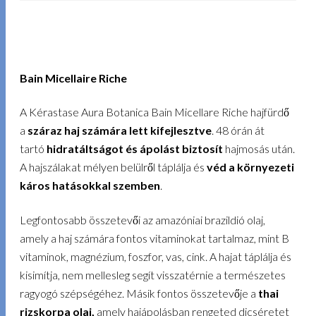
Bain Micellaire Riche
A Kérastase Aura Botanica Bain Micellare Riche hajfürdő
a
száraz haj számára lett kifejlesztve
. 48 órán át
tartó
hidratáltságot és ápolást biztosít
hajmosás után.
A hajszálakat mélyen belülről táplálja és
véd a környezeti
káros hatásokkal szemben
.
Legfontosabb összetevői az amazóniai brazildió olaj,
amely a haj számára fontos vitaminokat tartalmaz, mint B
vitaminok, magnézium, foszfor, vas, cink. A hajat táplálja és
kisimítja, nem mellesleg segít visszatérnie a természetes
ragyogó szépségéhez. Másik fontos összetevője a
thai
rizskorpa olaj,
amely hajápolásban rengeted dicséretet