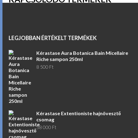
LEGJOBBAN ÉRTÉKELT TERMÉKEK
Kérastase Aura Botanica Bain Micellaire
Riche sampon 250ml
8 500
Ft
Kérastase Extentioniste hajnövesztő
csomag
58 000
Ft