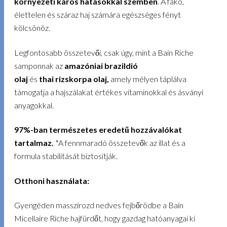
környezeti káros hatásokkal szemben
. A fakó,
élettelen és száraz haj számára egészséges fényt
kölcsönöz.
Legfontosabb összetevői, csak úgy, mint a Bain Riche
samponnak az
amazóniai brazildió
olaj
és
thai rizskorpa olaj,
amely mélyen táplálva
támogatja a hajszálakat értékes vitaminokkal és ásványi
anyagokkal.
97%-ban természetes eredetű hozzávalókat
tartalmaz.
*A fennmaradó összetevők az illat és a
formula stabilitását biztosítják.
Otthoni használata:
Gyengéden masszírozd nedves fejbőrödbe a Bain
Micellaire Riche hajfürdőt, hogy gazdag hatóanyagai ki