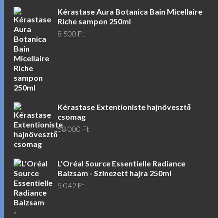
Kérastase Aura Botanica Bain Micellaire
Riche sampon 250ml
8 500
Ft
Kérastase Extentioniste hajnövesztő
csomag
58 000
Ft
L'Oréal Source Essentielle Radiance
Balzsam - Színezett hajra 250ml
5 042
Ft