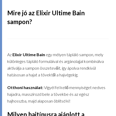
Mire jó az Elixir Ultime Bain
sampon?
Az
Elixir Ultime Bain
egy mélyen tápláló sampon, mely
különleges tápláló formuláival
és argánolajjal
kombinálva
aktiválja a sampon összetevőit, így ápolva rendkívül
hatásosan a hajat a tövektől a hajvégekig.
Otthoni használat:
Vigyél fel kellő mennyiséget nedves
hajadra, masszírozd bele a tövekbe és az egész
hajhosszba, majd alaposan öblítsd ki!
Milyen hajtípusra ajánlott a