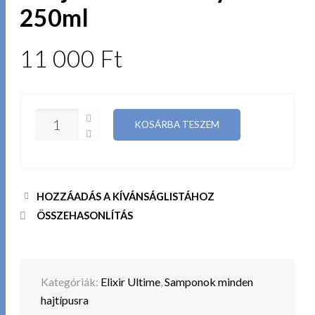
250ml
11 000
Ft
KÉRASTASE
KOSÁRBA TESZEM
ELIXIR
ULTIME
BAIN
SAMPON
A
HAJ
HOZZÁADÁS A KÍVÁNSÁGLISTÁHOZ
TÖKÉLETES
FÉNYÉÉRT
ÖSSZEHASONLÍTÁS
250ML
MENNYISÉG
Kategóriák:
Elixir Ultime
,
Samponok minden
hajtípusra