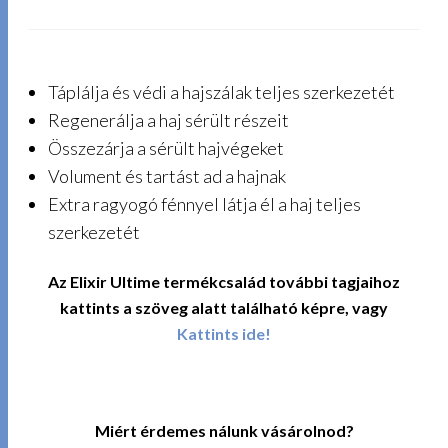
Táplálja és védi a hajszálak teljes szerkezetét
Regenerálja a haj sérült részeit
Összezárja a sérült hajvégeket
Volument és tartást ad a hajnak
Extra ragyogó fénnyel látja él a haj teljes
szerkezetét
Az Elixir Ultime termékcsalád további tagjaihoz
kattints a szöveg alatt található képre, vagy
Kattints ide!
Miért érdemes nálunk vásárolnod?