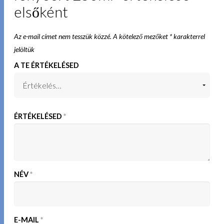
elsőként
Az e-mail címet nem tesszük közzé.
A kötelező mezőket
*
karakterrel
jelöltük
A TE ÉRTÉKELÉSED
ÉRTÉKELÉSED
*
NÉV
*
E-MAIL
*