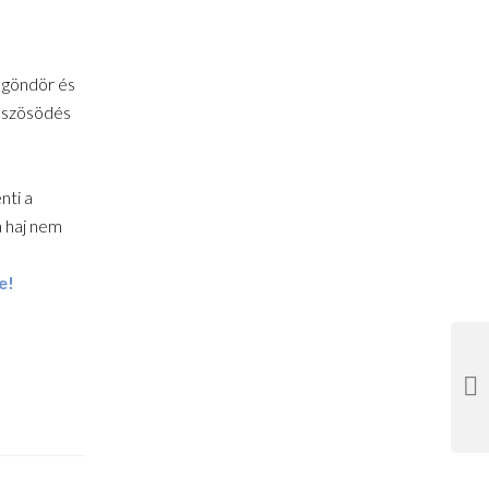
 göndör és
zöszösödés
nti a
a haj nem
e!