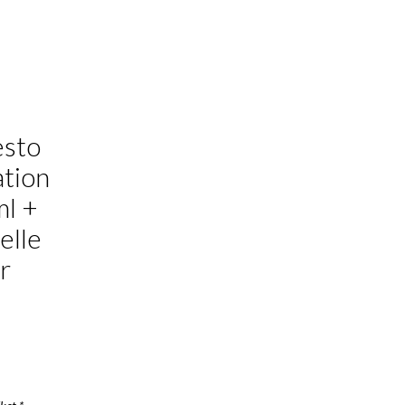
esto
ation
l +
elle
r