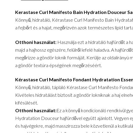
Kerastase Curl Manifesto Bain Hydration Douceur 
Könnyű, hidratáló, Kérastase Curl Manifesto Bain Hydratat
a fejbőrt és a hajat, megőrizvén azok természetes lipid tart
Otthoni használat:
Használja ezt a hidratáló hajfürdőt a ha
majd a hajhossz egészére, felülről lefelé haladva. A hajfürdő
megőrizze a göndör loknik formáját. Kerülje az oldalirányú mo
a göndör textúra épségének megőrzéséért.
Kérastase Curl Manifesto Fondant Hydratation Essent
Könnyű, hidratáló, tápláló Kérastase Curl Manifesto Fondan
Kivételes hidratálást biztosít a göndör lokniknak a haj elne
kifésülését.
Otthoni használat:
Ez a könnyű kondicionáló rendkívül gy
Hydratation Douceur hajfürdővel együtt ajánlott. Vegyen e
és hajvégekre, majd masszírozza bele közvetlenül a kutikul