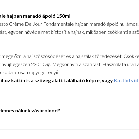
le hajban maradó ápoló 150ml
ifesto Crème De Jour Fondamentale hajban maradó ápoló hullámos,
tálást, egyben hővédelmet biztosít a hajnak, miközben csökkenti a s
egít megelőzni a haj szöszösödését és a hajszálak töredezését. Csökke
 nyújt egészen 230 °C-ig. Megkönnyíti a szárítást. Használata után 
 csodálatosan ragyogó fényű.
hoz kattints a szöveg alatt található képre, vagy
Kattints id
demes nálunk vásárolnod?