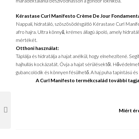
maradéktalanul beszívódhasson a göndör loknikba.
Kérastase Curl Manifesto Crème De Jour Fondamenta
Nappali, hidratáló, szöszösödésgátló Kérastase Curl Man
afro hajra. Ultra könnyű, krémes állagú ápoló, amely hidra
mértékét.
Otthoni használat:
Táplálja és hidratálja a hajat anélkül, hogy elnehezítené. S
hajhullás kockázatát. Óvja a hajat sérülésektől. Hővédelmet
gubancolódik és könnyen fésülhető. A haj puha tapintású és
A Curl Manifesto termékcsalád további tagjai
Miért ér