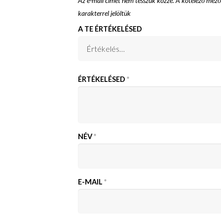
Az e-mail címet nem tesszük közzé.
A kötelező mez
karakterrel jelöltük
A TE ÉRTÉKELÉSED
ÉRTÉKELÉSED
*
NÉV
*
E-MAIL
*