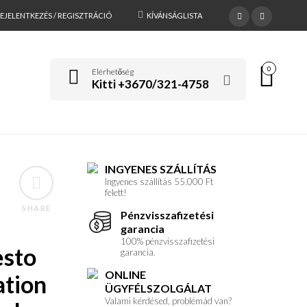
EJELENTKEZÉS / REGISZTRÁCIÓ
KÍVÁNSÁGLISTA
0
Elérhetőség
Kitti +3670/321-4758
INGYENES SZÁLLÍTÁS
Ingyenes szállítás 55.000 Ft
felett!
SHARE
Pénzvisszafizetési
garancia
100% pénzvisszafizetési
esto
garancia.
ONLINE
ation
ÜGYFÉLSZOLGÁLAT
Valami kérdésed, problémád van?