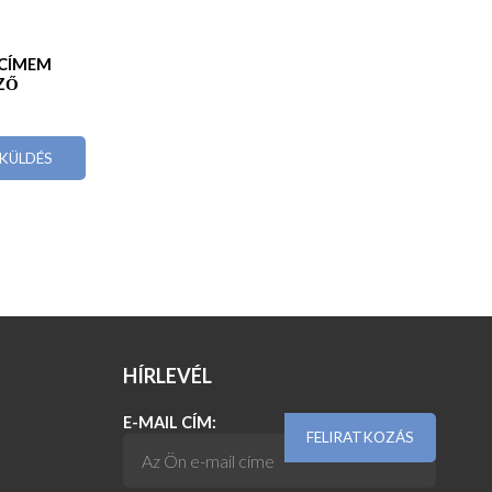
LCÍMEM
ZŐ
HÍRLEVÉL
E-MAIL CÍM: