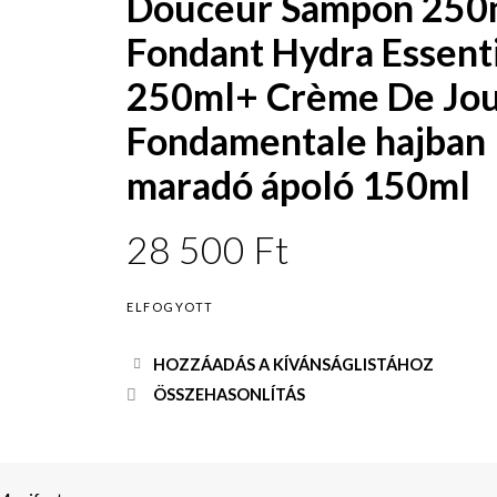
Douceur Sampon 250
Fondant Hydra Essenti
250ml+ Crème De Jo
Fondamentale hajban
maradó ápoló 150ml
28 500
Ft
ELFOGYOTT
HOZZÁADÁS A KÍVÁNSÁGLISTÁHOZ
ÖSSZEHASONLÍTÁS