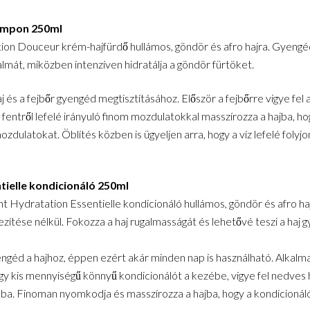
Sampon 250ml
ion Douceur krém-hajfürdő hullámos, göndör és afro hajra. Gyengéd
almát, miközben intenzíven hidratálja a göndör fürtöket.
j és a fejbőr gyengéd megtisztításához. Először a fejbőrre vigye fel a
t fentről lefelé irányuló finom mozdulatokkal masszírozza a hajba, ho
zdulatokat. Öblítés közben is ügyeljen arra, hogy a víz lefelé folyjon
ielle kondicionáló 250ml
t Hydratation Essentielle kondicionáló hullámos, göndör és afro haj
hezítése nélkül. Fokozza a haj rugalmasságát és lehetővé teszi a haj 
engéd a hajhoz, éppen ezért akár minden nap is használható. Alkalm
gy kis mennyiségű könnyű kondicionálót a kezébe, vigye fel nedves 
ába. Finoman nyomkodja és masszírozza a hajba, hogy a kondicionál