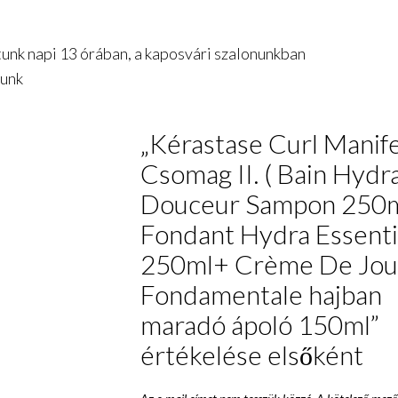
unk napi 13 órában, a kaposvári szalonunkban
tunk
„Kérastase Curl Manif
Csomag II. ( Bain Hydr
Douceur Sampon 250m
Fondant Hydra Essenti
250ml+ Crème De Jou
Fondamentale hajban
maradó ápoló 150ml”
értékelése elsőként