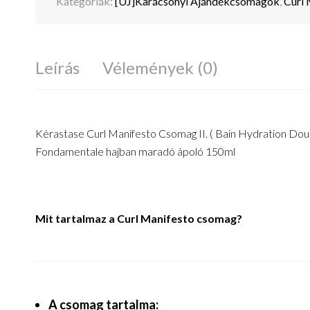
Kategóriák:
[ÚJ]Karácsonyi Ajándékcsomagok
,
Curl 
Leírás
Vélemények (0)
Kérastase Curl Manifesto Csomag II. ( Bain Hydration D
Fondamentale hajban maradó ápoló 150ml
Mit tartalmaz a Curl Manifesto csomag?
A csomag tartalma: