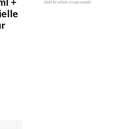
ml +
Vedd fel velünk a kapcsolatot!.
elle
ur