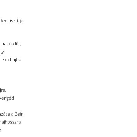
en tisztítja
 hajfürdőt,
gy
 ki a hajból
ra.
gyengéd
azása a Bain
hajhosszra
ó