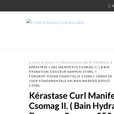
B
K HAIR & BEAUTY FODRÁSZSZALON
>
TERMÉKEK
>
KÉRASTASE CURL MANIFESTO CSOMAG II. ( BAIN
HYDRATION DOUCEUR SAMPON 250ML +
FONDANT HYDRA ESSENTIELLE 250ML+ CRÈME DE
JOUR FONDAMENTALE HAJBAN MARADÓ ÁPOLÓ
150ML
Kérastase Curl Manif
Csomag II. ( Bain Hydr