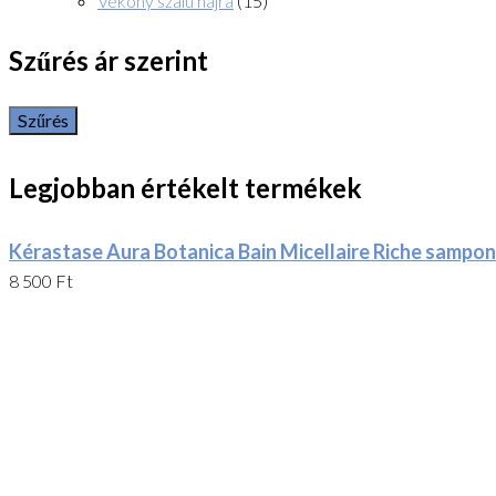
Vékony szálú hajra
(15)
Szűrés ár szerint
Szűrés
Legjobban értékelt termékek
Kérastase Aura Botanica Bain Micellaire Riche sampo
8 500
Ft