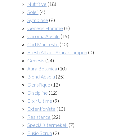
Nutritive
(18)
Soleil
(4)
Symbiose
(8)
Genesis Homme
(6)
Chroma Absolu
(19)
Curl Manifesto
(10)
Fresh Affair - Száraz sampon
(0)
Genesis
(24)
Aura Botanica
(10)
Blond Absolu
(25)
Densifique
(12)
Discipline
(12)
Elixir Ultime
(9)
Extentioniste
(13)
Resistance
(22)
Speciális termékek
(7)
Fusio Scrub
(2)