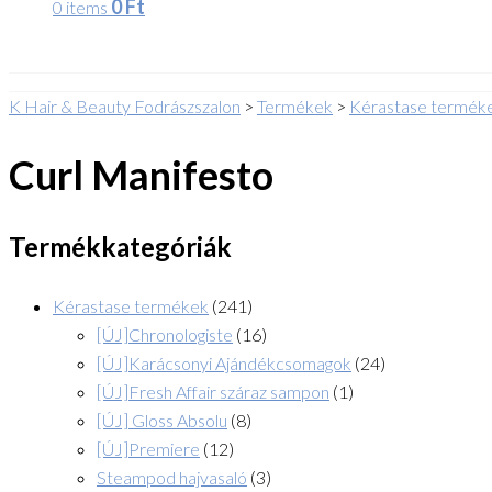
0
Ft
0 items
K Hair & Beauty Fodrászszalon
>
Termékek
>
Kérastase termék
Curl Manifesto
Termékkategóriák
Kérastase termékek
(241)
[ÚJ]Chronologiste
(16)
[ÚJ]Karácsonyi Ajándékcsomagok
(24)
[ÚJ]Fresh Affair száraz sampon
(1)
[ÚJ] Gloss Absolu
(8)
[ÚJ]Premiere
(12)
Steampod hajvasaló
(3)