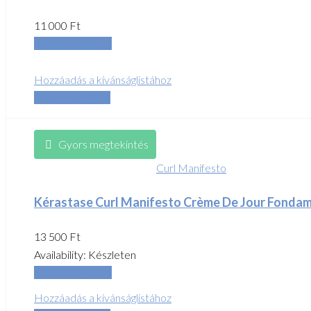
11 000
Ft
Kosárba teszem
Hozzáadás a kívánságlistához
Összehasonlítás
Gyors megtekintés
Curl Manifesto
Kérastase Curl Manifesto Crème De Jour Fondam
13 500
Ft
Availability:
Készleten
Kosárba teszem
Hozzáadás a kívánságlistához