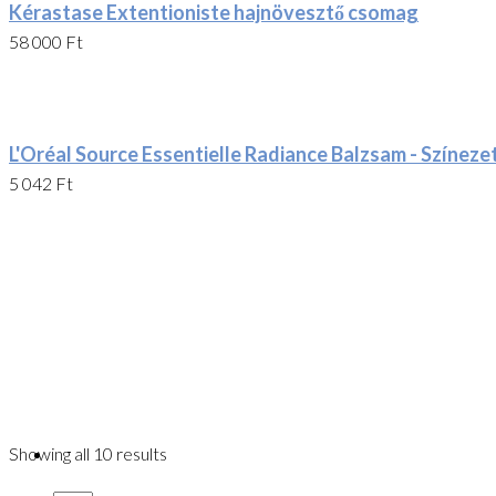
Kérastase Extentioniste hajnövesztő csomag
58 000
Ft
L'Oréal Source Essentielle Radiance Balzsam - Színeze
5 042
Ft
Showing all 10 results