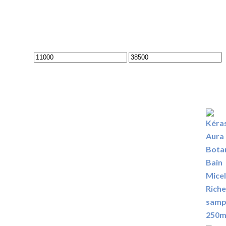
Min
Max
ár
ár