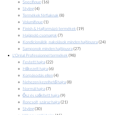
Specifique
(16)
Styling
(4)
Termékek férfiaknak
(8)
Volumifique
(1)
Finish & Hajformázó termékek
(19)
Hajápoló csomagok
(7)
Kondicionálók, pakolások minden hajtípusra
(24)
Samponok minden hajtípusra
(27)
L'Oréal Professionnel termékek
(98)
Festett hajra
(22)
Hőkezelt hajra
(6)
Korpásodás ellen
(4)
Nehezen kezelhető hajra
(8)
Normál hajra
(7)
Ősz és szőkített hajra
(9)
Roncsolt, száraz hajra
(21)
Styling
(30)