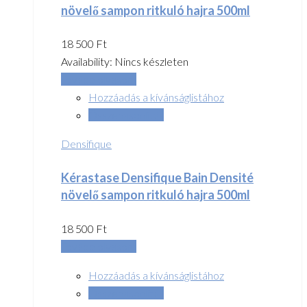
növelő sampon ritkuló hajra 500ml
18 500
Ft
Availability:
Nincs készleten
Tovább olvasom
Hozzáadás a kívánságlistához
Összehasonlítás
Densifique
Kérastase Densifique Bain Densité
növelő sampon ritkuló hajra 500ml
18 500
Ft
Tovább olvasom
Hozzáadás a kívánságlistához
Összehasonlítás