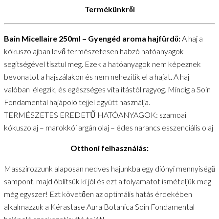
Termékünkről
Bain Micellaire 250ml – Gyengéd aroma hajfürdő:
A haj a
kókuszolajban levő természetesen habzó hatóanyagok
segítségével tisztul meg. Ezek a hatóanyagok nem képeznek
bevonatot a hajszálakon és nem nehezítik el a hajat. A haj
valóban lélegzik, és egészséges vitalitástól ragyog. Mindig a Soin
Fondamental hajápoló tejjel együtt használja.
TERMÉSZETES EREDETŰ HATÓANYAGOK: szamoai
kókuszolaj – marokkói argán olaj – édes narancs esszenciális olaj
Otthoni felhasználás:
Masszírozzunk alaposan nedves hajunkba egy diónyi mennyiségű
sampont, majd öblítsük ki jól és ezt a folyamatot ismételjük meg
még egyszer! Ezt követően az optimális hatás érdekében
alkalmazzuk a Kérastase Aura Botanica Soin Fondamental