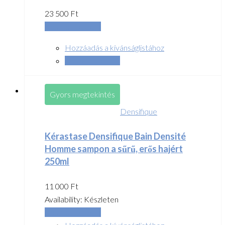
23 500
Ft
Kosárba teszem
Hozzáadás a kívánságlistához
Összehasonlítás
Gyors megtekintés
Densifique
Kérastase Densifique Bain Densité
Homme sampon a sűrű, erős hajért
250ml
11 000
Ft
Availability:
Készleten
Kosárba teszem