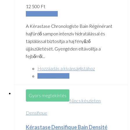
12 500
Ft
Tovább olvasom
A Kérastase Chronologiste Bain Régénérant
hajfürdő sampon intenzív hidratálással és
táplálással biztosítja a haj fényűző
újjászületését. Gyengéden eltávolítja a
fejbőrről...
Hozzáadás a kívánságlistához
Összehasonlítás
Gyors megtekintés
Nincs készleten
Densifique
Kérastase Densifique Bain Densité