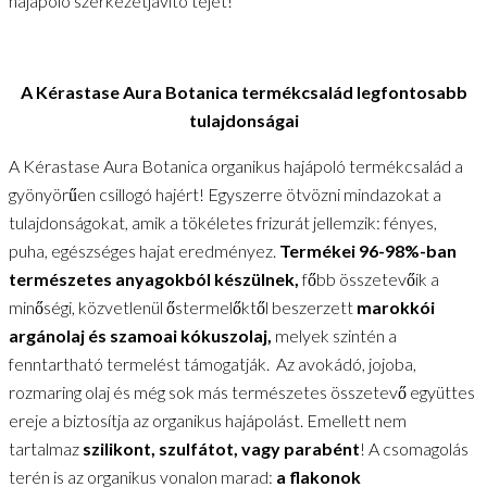
hajápoló szerkezetjavító tejét!
A Kérastase Aura Botanica termékcsalád legfontosabb
tulajdonságai
A Kérastase Aura Botanica organikus hajápoló termékcsalád a
gyönyörűen csillogó hajért! Egyszerre ötvözni mindazokat a
tulajdonságokat, amik a tökéletes frizurát jellemzik: fényes,
puha, egészséges hajat eredményez.
Termékei 96-98%-ban
természetes anyagokból készülnek,
főbb összetevőik a
minőségi, közvetlenül őstermelőktől beszerzett
marokkói
argánolaj és szamoai kókuszolaj,
melyek szintén a
fenntartható termelést támogatják. Az avokádó, jojoba,
rozmaring olaj és még sok más természetes összetevő együttes
ereje a biztosítja az organikus hajápolást. Emellett nem
tartalmaz
szilikont, szulfátot, vagy parabént
! A csomagolás
terén is az organikus vonalon marad:
a flakonok