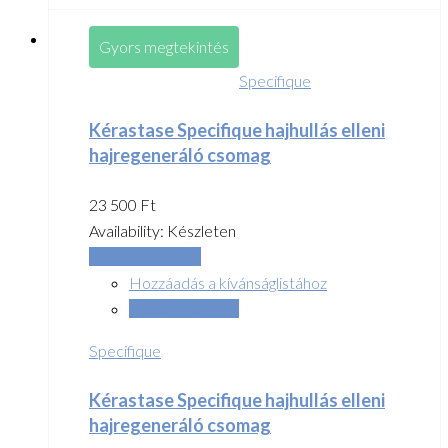
Gyors megtekintés
Specifique
Kérastase Specifique hajhullás elleni
hajregeneráló csomag
23 500
Ft
Availability:
Készleten
Kosárba teszem
Hozzáadás a kívánságlistához
Összehasonlítás
Specifique
Kérastase Specifique hajhullás elleni
hajregeneráló csomag