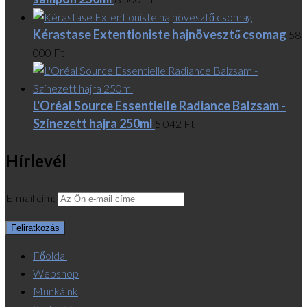
Kérastase Extentioniste hajnövesztő csomag
58
000
Ft
L'Oréal Source Essentielle Radiance Balzsam -
Színezett hajra 250ml
5 042
Ft
Hírlevél
E-mail cím:
Főoldal
Webshop
Munkáink