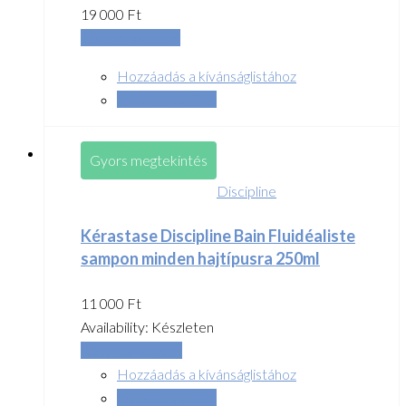
19 000
Ft
Tovább olvasom
Hozzáadás a kívánságlistához
Összehasonlítás
Gyors megtekintés
Discipline
Kérastase Discipline Bain Fluidéaliste
sampon minden hajtípusra 250ml
11 000
Ft
Availability:
Készleten
Kosárba teszem
Hozzáadás a kívánságlistához
Összehasonlítás