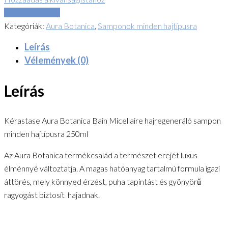
Összehasonlítás
Kategóriák:
Aura Botanica
,
Samponok minden hajtípusra
Leírás
Vélemények (0)
Leírás
Kérastase Aura Botanica Bain Micellaire hajregeneráló sampon
minden hajtípusra 250ml
Az Aura Botanica termékcsalád a természet erejét luxus
élménnyé változtatja. A magas hatóanyag tartalmú formula igazi
áttörés, mely könnyed érzést, puha tapintást és gyönyörű
ragyogást biztosít hajadnak.