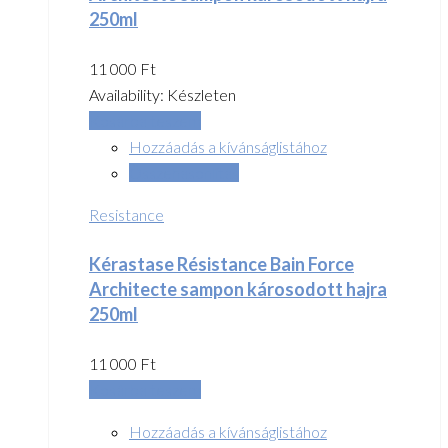
250ml
11 000
Ft
Availability:
Készleten
Kosárba teszem
Hozzáadás a kívánságlistához
Összehasonlítás
Resistance
Kérastase Résistance Bain Force
Architecte sampon károsodott hajra
250ml
11 000
Ft
Kosárba teszem
Hozzáadás a kívánságlistához