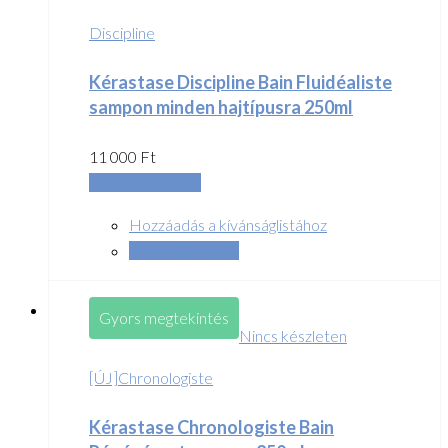
Discipline
Kérastase Discipline Bain Fluidéaliste
sampon minden hajtípusra 250ml
11 000
Ft
Kosárba teszem
Hozzáadás a kívánságlistához
Összehasonlítás
Gyors megtekintés
Nincs készleten
[ÚJ]Chronologiste
Kérastase Chronologiste Bain