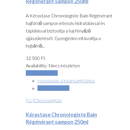
Régénérant sampon 250ml
A Kérastase Chronologiste Bain Régénérant
hajfürdő sampon intenzív hidratálással és
táplálással biztosítja a haj fényűző
újjászületését. Gyengéden eltávolítja a
fejbőrről...
12 500
Ft
Availability:
Nincs készleten
Tovább olvasom
Hozzáadás a kívánságlistához
Összehasonlítás
[ÚJ]Chronologiste
Kérastase Chronologiste Bain
Régénérant sampon 250ml