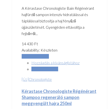
A Kérastase Chronologiste Bain Régénérant
hajfürdő sampon intenzív hidratálással és
táplálással biztosítja a haj fényűző
újjászületését. Gyengéden eltávolítja a
fejbőrről...
14 430
Ft
Availability:
Készleten
Kosárba teszem
Hozzáadás a kívánságlistához
Összehasonlítás
[ÚJ]Chronologiste
Kérastase Chronologiste Régénérant
Shampoo regeneráló sampon
meggyengült hajra 250ml