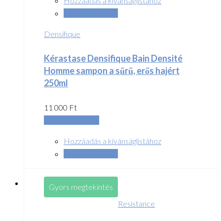
Hozzáadás a kívánságlistához
Összehasonlítás
Densifique
Kérastase Densifique Bain Densité
Homme sampon a sűrű, erős hajért
250ml
11 000
Ft
Kosárba teszem
Hozzáadás a kívánságlistához
Összehasonlítás
Gyors megtekintés
Resistance