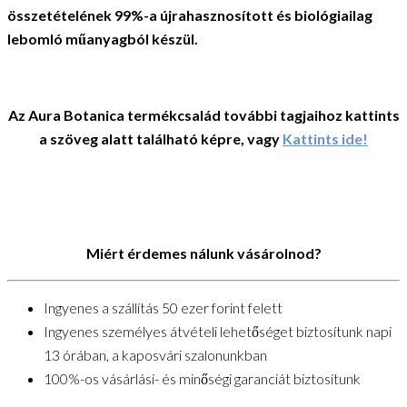
összetételének 99%-a újrahasznosított és biológiailag
lebomló műanyagból készül.
Az Aura Botanica termékcsalád további tagjaihoz kattints
a szöveg alatt található képre, vagy
Kattints ide!
Miért érdemes nálunk vásárolnod?
Ingyenes a szállítás 50 ezer forint felett
Ingyenes személyes átvételi lehetőséget biztosítunk napi
13 órában, a kaposvári szalonunkban
100%-os vásárlási- és minőségi garanciát biztosítunk