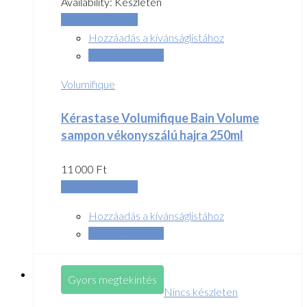
Availability:
Készleten
Kosárba teszem
Hozzáadás a kívánságlistához
Összehasonlítás
Volumifique
Kérastase Volumifique Bain Volume
sampon vékonyszálú hajra 250ml
11 000
Ft
Kosárba teszem
Hozzáadás a kívánságlistához
Összehasonlítás
Gyors megtekintés
Nincs készleten