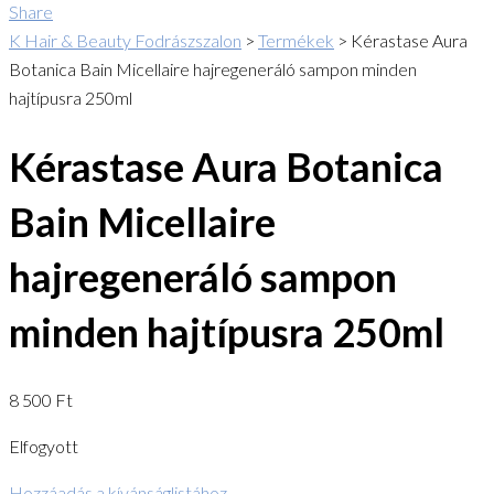
Share
K Hair & Beauty Fodrászszalon
>
Termékek
>
Kérastase Aura
Botanica Bain Micellaire hajregeneráló sampon minden
hajtípusra 250ml
Kérastase Aura Botanica
Bain Micellaire
hajregeneráló sampon
minden hajtípusra 250ml
8 500
Ft
Elfogyott
Hozzáadás a kívánságlistához