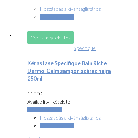
Hozzáadás a kívánságlistához
Összehasonlítás
Gyors megtekintés
Specifique
Kérastase Specifique Bain Riche
Dermo-Calm sampon száraz hajra
250ml
11 000
Ft
Availability:
Készleten
Kosárba teszem
Hozzáadás a kívánságlistához
Összehasonlítás