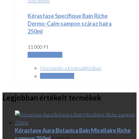
Specifique
Kérastase Specifique Bain Riche
Dermo-Calm sampon száraz hajra
250ml
11 000
Ft
Kosárba teszem
Hozzáadás a kívánságlistához
Összehasonlítás
Legjobban értékelt termékek
Kérastase Aura Botanica Bain Micellaire Riche
sampon 250ml
8 500
Ft