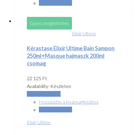
Összehasonlítás
Gyors megtekintés
Elixir Ultime
Kérastase Elixir Ultime Bain Sampon
250ml+Masque hajmaszk 200ml
csomag
22 125
Ft
Availability:
Készleten
Kosárba teszem
Hozzáadás a kívánságlistához
Összehasonlítás
Elixir Ultime