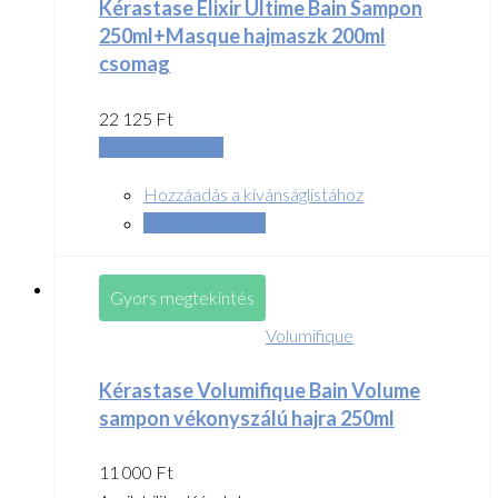
Kérastase Elixir Ultime Bain Sampon
250ml+Masque hajmaszk 200ml
csomag
22 125
Ft
Kosárba teszem
Hozzáadás a kívánságlistához
Összehasonlítás
Gyors megtekintés
Volumifique
Kérastase Volumifique Bain Volume
sampon vékonyszálú hajra 250ml
11 000
Ft