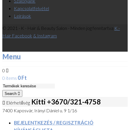
Szalonjaink
Kapcsolatfelvétel
Leírások
© 2021 - K - Hair & Beauty Salon - Minden jog fenntartva
K -
Hair Facebook
& Instagram
Menu
0
0
Ft
0 items
Search
Kitti +3670/321-4758
Elérhetőség
7400 Kaposvár, Irányi Dániel u. 9 1/16
BEJELENTKEZÉS / REGISZTRÁCIÓ