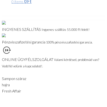
0
Ft
0 items
INGYENES SZÁLLÍTÁS
Ingyenes szállítás 55.000 Ft felett!
Pénzvisszafizetési garancia
100% pénzvisszafizetési garancia.
ONLINE ÜGYFÉLSZOLGÁLAT
Valami kérdésed, problémád van?
Vedd fel velünk a kapcsolatot!.
Sampon száraz
hajra
Fresh Affair