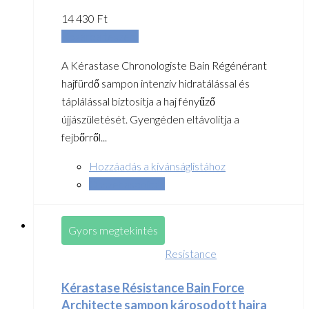
14 430
Ft
Kosárba teszem
A Kérastase Chronologiste Bain Régénérant
hajfürdő sampon intenzív hidratálással és
táplálással biztosítja a haj fényűző
újjászületését. Gyengéden eltávolítja a
fejbőrről...
Hozzáadás a kívánságlistához
Összehasonlítás
Gyors megtekintés
Resistance
Kérastase Résistance Bain Force
Architecte sampon károsodott hajra