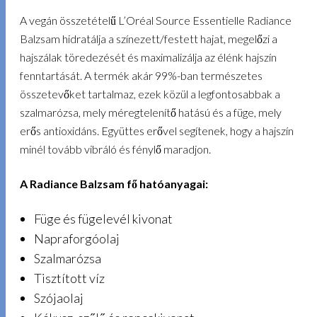
A vegán összetételű L’Oréal Source Essentielle Radiance
Balzsam hidratálja a színezett/festett hajat, megelőzi a
hajszálak töredezését és maximalizálja az élénk hajszín
fenntartását. A termék akár 99%-ban természetes
összetevőket tartalmaz, ezek közül a legfontosabbak a
szalmarózsa, mely méregtelenítő hatású és a füge, mely
erős antioxidáns. Együttes erővel segítenek, hogy a hajszín
minél tovább vibráló és fénylő maradjon.
A Radiance Balzsam fő hatóanyagai:
Füge és fügelevél kivonat
Napraforgóolaj
Szalmarózsa
Tisztított víz
Szójaolaj