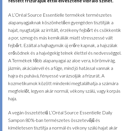
festett frizurájuk ettől elvesztené vibráló színét.
A L’Oréal Source Essentielle termékek természetes
alapanyagjaiknak köszönhetően gyengéden tisztítják a
hajat, nyugtatják az irritált, érzékeny fejbőrt és csökkentik
a por, szmog és más kemikáliák miatt stresszessé vált
fejbőrt. Ezáltal a hajhagymák új erőre kapnak, a hajszálak
erősödnek és a hajvégekig telnek élettel és nedvességgel.
A Termékek főbb alapanyagai az aloe vera, körömvirág,
jázmin, akácialevél és a füge, mind jó hatással vannak a
hajra és puhává, fényessé varázsolják a frizurát. A
kozmetikumok között mindenki megtalálhatja a számára
megfelelőt, legyen akár normál, vékony szálú, vagy korpás
haja.
A vegán összetételű L’Oréal Source Essentielle Daily
Sampon 80%-ban természetes összetevőjű és
kíméletesen tisztítja a normál és vékony szálú hajat akár