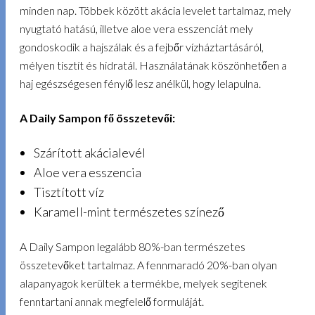
minden nap. Többek között akácia levelet tartalmaz, mely
nyugtató hatású, illetve aloe vera esszenciát mely
gondoskodik a hajszálak és a fejbőr vízháztartásáról,
mélyen tisztít és hidratál. Használatának köszönhetően a
haj egészségesen fénylő lesz anélkül, hogy lelapulna.
A Daily Sampon fő összetevői:
Szárított akácialevél
Aloe vera esszencia
Tisztított víz
Karamell-mint természetes színező
A Daily Sampon legalább 80%-ban természetes
összetevőket tartalmaz. A fennmaradó 20%-ban olyan
alapanyagok kerültek a termékbe, melyek segítenek
fenntartani annak megfelelő formuláját.