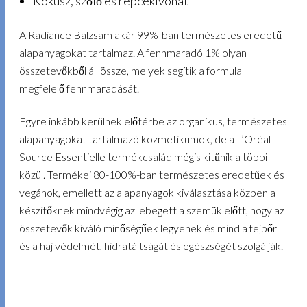
Kókusz, szőlő és repcekivonat
A Radiance Balzsam akár 99%-ban természetes eredetű
alapanyagokat tartalmaz. A fennmaradó 1% olyan
összetevőkből áll össze, melyek segítik a formula
megfelelő fennmaradását.
Egyre inkább kerülnek előtérbe az organikus, természetes
alapanyagokat tartalmazó kozmetikumok, de a L’Oréal
Source Essentielle termékcsalád mégis kitűnik a többi
közül. Termékei 80-100%-ban természetes eredetűek és
vegánok, emellett az alapanyagok kiválasztása közben a
készítőknek mindvégig az lebegett a szemük előtt, hogy az
összetevők kiváló minőségűek legyenek és mind a fejbőr
és a haj védelmét, hidratáltságát és egészségét szolgálják.