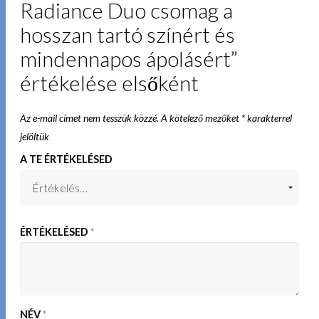
Radiance Duo csomag a
hosszan tartó színért és
mindennapos ápolásért”
értékelése elsőként
Az e-mail címet nem tesszük közzé.
A kötelező mezőket
*
karakterrel
jelöltük
A TE ÉRTÉKELÉSED
ÉRTÉKELÉSED
*
NÉV
*