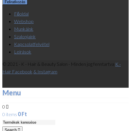
Főoldal
Webshop
Munkáink
Szalonjaink
Kapcsolatfelvétel
Leírások
© 2021 - K - Hair & Beauty Salon - Minden jog fenntartva
K -
Hair Facebook
& Instagram
Menu
0
0
Ft
0 items
Search