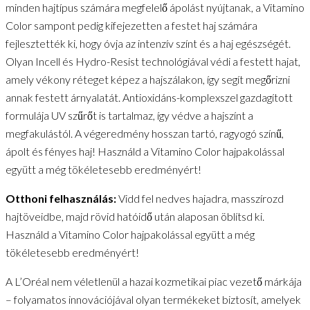
minden hajtípus számára megfelelő ápolást nyújtanak, a Vitamino
Color sampont pedig kifejezetten a festet haj számára
fejlesztették ki, hogy óvja az intenzív színt és a haj egészségét.
Olyan Incell és Hydro-Resist technológiával védi a festett hajat,
amely vékony réteget képez a hajszálakon, így segít megőrizni
annak festett árnyalatát. Antioxidáns-komplexszel gazdagított
formulája UV szűrőt is tartalmaz, így védve a hajszínt a
megfakulástól. A végeredmény hosszan tartó, ragyogó színű,
ápolt és fényes haj! Használd a Vitamino Color hajpakolással
együtt a még tökéletesebb eredményért!
Otthoni felhasználás:
Vidd fel nedves hajadra, masszírozd
hajtöveidbe, majd rövid hatóidő után alaposan öblítsd ki.
Használd a Vitamino Color hajpakolással együtt a még
tökéletesebb eredményért!
A L’Oréal nem véletlenül a hazai kozmetikai piac vezető márkája
– folyamatos innovációjával olyan termékeket biztosít, amelyek