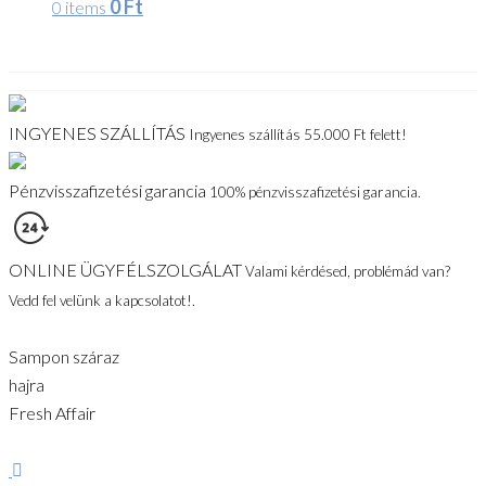
0
Ft
0 items
INGYENES SZÁLLÍTÁS
Ingyenes szállítás 55.000 Ft felett!
Pénzvisszafizetési garancia
100% pénzvisszafizetési garancia.
ONLINE ÜGYFÉLSZOLGÁLAT
Valami kérdésed, problémád van?
Vedd fel velünk a kapcsolatot!.
Sampon száraz
hajra
Fresh Affair