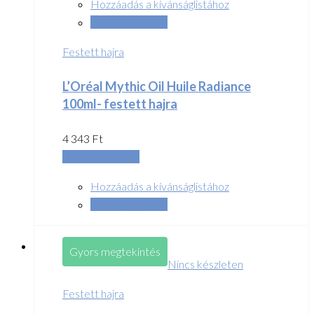
Hozzáadás a kívánságlistához
Összehasonlítás
Festett hajra
L’Oréal Mythic Oil Huile Radiance
100ml- festett hajra
4 343
Ft
Tovább olvasom
Hozzáadás a kívánságlistához
Összehasonlítás
Gyors megtekintés
Nincs készleten
Festett hajra