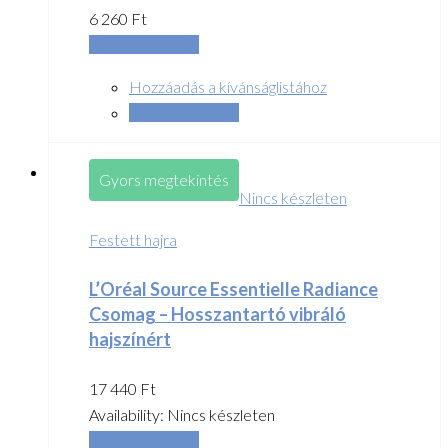
6 260
Ft
Tovább olvasom
Hozzáadás a kívánságlistához
Összehasonlítás
Gyors megtekintés
Nincs készleten
Festett hajra
L’Oréal Source Essentielle Radiance
Csomag – Hosszantartó vibráló
hajszínért
17 440
Ft
Availability:
Nincs készleten
Tovább olvasom