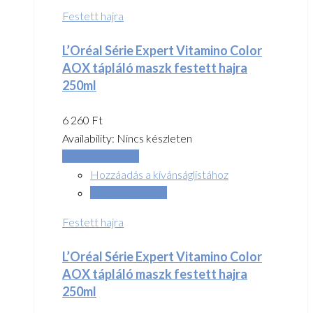
Festett hajra
L’Oréal Série Expert Vitamino Color
AOX tápláló maszk festett hajra
250ml
6 260
Ft
Availability:
Nincs készleten
Tovább olvasom
Hozzáadás a kívánságlistához
Összehasonlítás
Festett hajra
L’Oréal Série Expert Vitamino Color
AOX tápláló maszk festett hajra
250ml