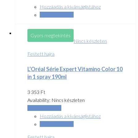
Hozzáadás a kívánságlistához
Összehasonlítás
Gyors megtekintés
Nincs készleten
Festett hajra
L’Oréal Série Expert Vitamino Color 10
in 1 spray 190ml
3 353
Ft
Availability:
Nincs készleten
Tovább olvasom
Hozzáadás a kívánságlistához
Összehasonlítás
Festett hajra