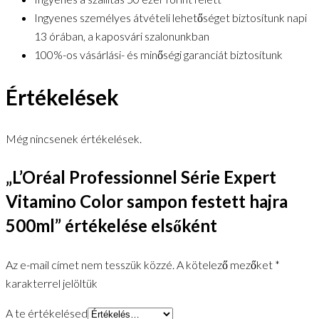
Ingyenes személyes átvételi lehetőséget biztosítunk napi
13 órában, a kaposvári szalonunkban
100%-os vásárlási- és minőségi garanciát biztosítunk
Értékelések
Még nincsenek értékelések.
„L’Oréal Professionnel Série Expert
Vitamino Color sampon festett hajra
500ml” értékelése elsőként
Az e-mail címet nem tesszük közzé.
A kötelező mezőket
*
karakterrel jelöltük
A te értékelésed