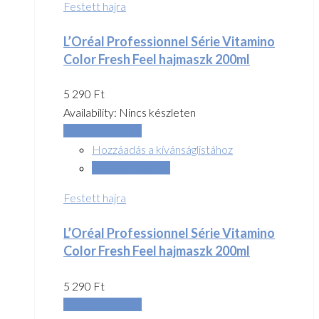
Festett hajra
L’Oréal Professionnel Série Vitamino
Color Fresh Feel hajmaszk 200ml
5 290
Ft
Availability:
Nincs készleten
Tovább olvasom
Hozzáadás a kívánságlistához
Összehasonlítás
Festett hajra
L’Oréal Professionnel Série Vitamino
Color Fresh Feel hajmaszk 200ml
5 290
Ft
Tovább olvasom