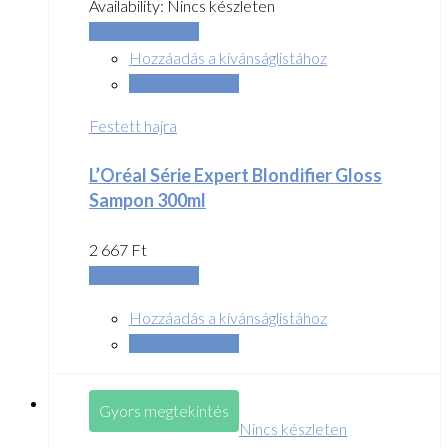
Availability:
Nincs készleten
Tovább olvasom
Hozzáadás a kívánságlistához
Összehasonlítás
Festett hajra
L’Oréal Série Expert Blondifier Gloss
Sampon 300ml
2 667
Ft
Tovább olvasom
Hozzáadás a kívánságlistához
Összehasonlítás
Gyors megtekintés
Nincs készleten