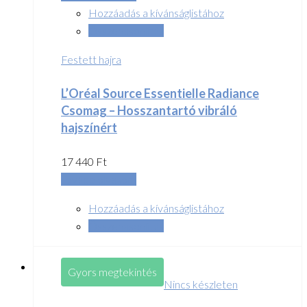
Hozzáadás a kívánságlistához
Összehasonlítás
Festett hajra
L’Oréal Source Essentielle Radiance
Csomag – Hosszantartó vibráló
hajszínért
17 440
Ft
Tovább olvasom
Hozzáadás a kívánságlistához
Összehasonlítás
Gyors megtekintés
Nincs készleten