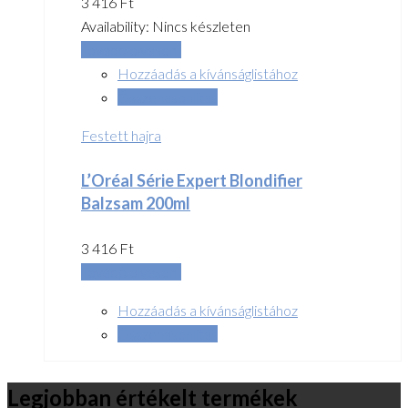
3 416
Ft
Availability:
Nincs készleten
Tovább olvasom
Hozzáadás a kívánságlistához
Összehasonlítás
Festett hajra
L’Oréal Série Expert Blondifier
Balzsam 200ml
3 416
Ft
Tovább olvasom
Hozzáadás a kívánságlistához
Összehasonlítás
Legjobban értékelt termékek