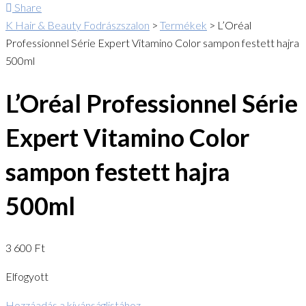
Share
K Hair & Beauty Fodrászszalon
>
Termékek
>
L’Oréal
Professionnel Série Expert Vitamino Color sampon festett hajra
500ml
L’Oréal Professionnel Série
Expert Vitamino Color
sampon festett hajra
500ml
3 600
Ft
Elfogyott
Hozzáadás a kívánságlistához