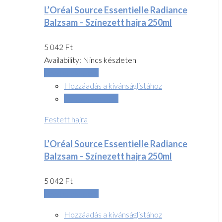
L’Oréal Source Essentielle Radiance
Balzsam – Színezett hajra 250ml
5 042
Ft
Availability:
Nincs készleten
Tovább olvasom
Hozzáadás a kívánságlistához
Összehasonlítás
Festett hajra
L’Oréal Source Essentielle Radiance
Balzsam – Színezett hajra 250ml
5 042
Ft
Tovább olvasom
Hozzáadás a kívánságlistához