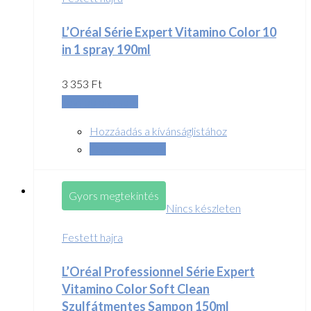
L’Oréal Série Expert Vitamino Color 10
in 1 spray 190ml
3 353
Ft
Tovább olvasom
Hozzáadás a kívánságlistához
Összehasonlítás
Gyors megtekintés
Nincs készleten
Festett hajra
L’Oréal Professionnel Série Expert
Vitamino Color Soft Clean
Szulfátmentes Sampon 150ml