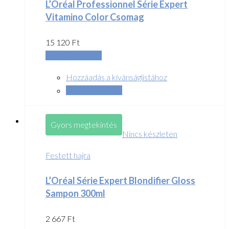
L’Oréal Professionnel Série Expert
Vitamino Color Csomag
15 120
Ft
Tovább olvasom
Hozzáadás a kívánságlistához
Összehasonlítás
Gyors megtekintés
Nincs készleten
Festett hajra
L’Oréal Série Expert Blondifier Gloss
Sampon 300ml
2 667
Ft