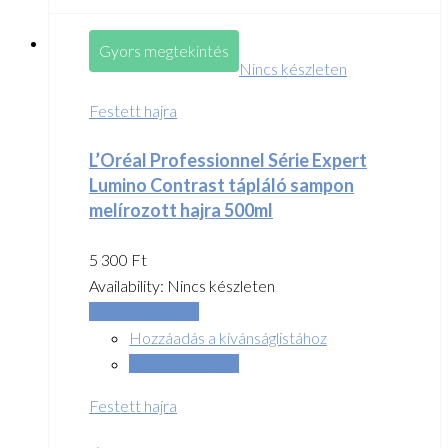
Gyors megtekintés
Nincs készleten
Festett hajra
L’Oréal Professionnel Série Expert
Lumino Contrast tápláló sampon
melírozott hajra 500ml
5 300
Ft
Availability:
Nincs készleten
Tovább olvasom
Hozzáadás a kívánságlistához
Összehasonlítás
Festett hajra