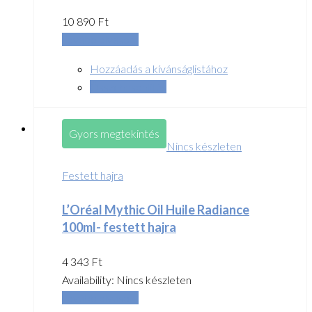
10 890
Ft
Tovább olvasom
Hozzáadás a kívánságlistához
Összehasonlítás
Gyors megtekintés
Nincs készleten
Festett hajra
L’Oréal Mythic Oil Huile Radiance
100ml- festett hajra
4 343
Ft
Availability:
Nincs készleten
Tovább olvasom