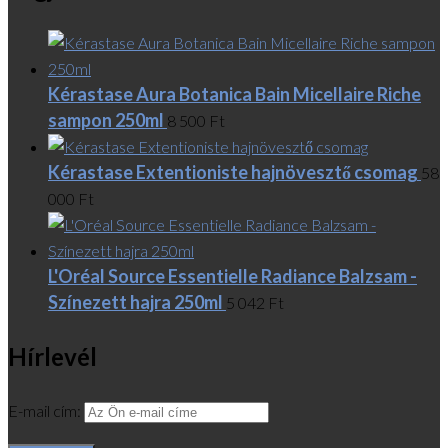
Kérastase Aura Botanica Bain Micellaire Riche
sampon 250ml
8 500
Ft
Kérastase Extentioniste hajnövesztő csomag
58
000
Ft
L'Oréal Source Essentielle Radiance Balzsam -
Színezett hajra 250ml
5 042
Ft
Hírlevél
E-mail cím: