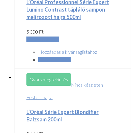
L’Oréal Professionnel Série Expert
Lumino Contrast tápláló sampon
melírozott hajra 500ml
5 300
Ft
Tovább olvasom
Hozzáadás a kívánságlistához
Összehasonlítás
Gyors megtekintés
Nincs készleten
Festett hajra
L’Oréal Série Expert Blondifier
Balzsam 200ml