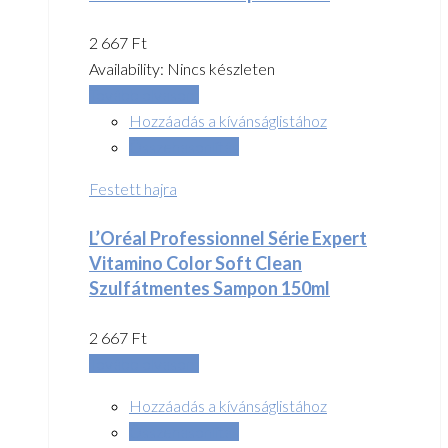
2 667
Ft
Availability:
Nincs készleten
Tovább olvasom
Hozzáadás a kívánságlistához
Összehasonlítás
Festett hajra
L’Oréal Professionnel Série Expert
Vitamino Color Soft Clean
Szulfátmentes Sampon 150ml
2 667
Ft
Tovább olvasom
Hozzáadás a kívánságlistához
Összehasonlítás