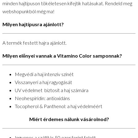
minden hajtípuson tökéletesen kifejtik hatásukat. Rendeld meg
webshopunkból még ma!
Milyen hajtípusra ajánlott?
A termék festett hajra ajánlott.
Milyen előnyei vannak a Vitamino Color samponnak?
Megvédi a haj intenzív színét
Visszanyeri a haj ragyogását
UV védelmet biztosít a haj számára
Neohespiridin: antioxidáns
Tocopherol & Panthenol: a haj védelméért
Miért érdemes nálunk vásárolnod?
Ingyenes a szállítás 50 ezer forint felett