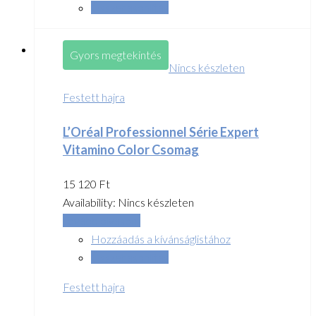
Összehasonlítás
Gyors megtekintés
Nincs készleten
Festett hajra
L’Oréal Professionnel Série Expert
Vitamino Color Csomag
15 120
Ft
Availability:
Nincs készleten
Tovább olvasom
Hozzáadás a kívánságlistához
Összehasonlítás
Festett hajra