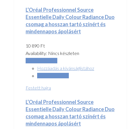
L’Oréal Professionnel Source
Essentielle Daily Colour Radiance Duo
csomag a hosszan tartó színért és
mindennapos ápolásért
10 890
Ft
Availability:
Nincs készleten
Tovább olvasom
Hozzáadás a kívánságlistához
Összehasonlítás
Festett hajra
L’Oréal Professionnel Source
Essentielle Daily Colour Radiance Duo
csomag a hosszan tartó színért és
mindennapos ápolásért